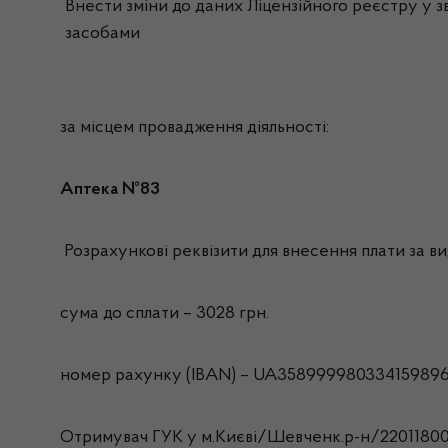
Внести зміни до даних Ліцензійного реєстру у зв
засобами
за місцем провадження діяльності:
Аптека №83
Розрахункові реквізити для внесення плати за вид
сума до сплати – 3028 грн.
номер рахунку (IBAN) – UA358999980334159896
Отримувач ГУК у м.Києві/Шевченк.р-н/2201180