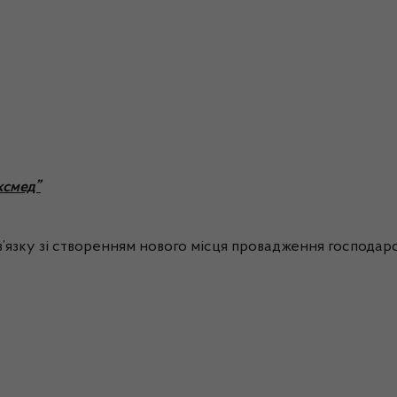
ксмед”
’язку зі створенням нового місця провадження господарськ