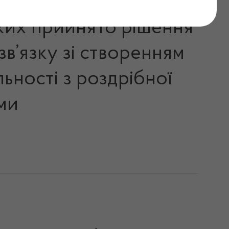
яких прийнято рішення
зв’язку зі створенням
ьності з роздрібної
ами