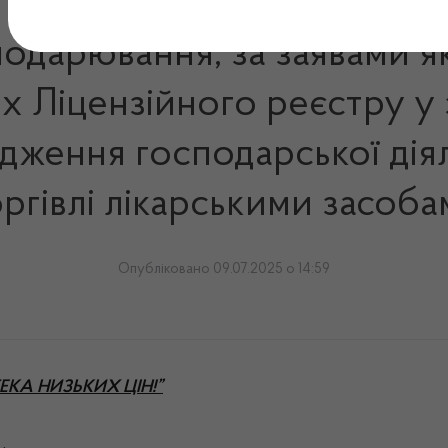
сподарювання, за заявами 
х Ліцензійного реєстру у 
дження господарської діял
ргівлі лікарськими засоб
Опубліковано 09.07.2025 о 14:59
ПТЕКА НИЗЬКИХ ЦІН!”