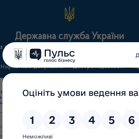
Державна служба України
з лікарських засобів та контролю за наркотикам
Нормативні документи
Для громадськості
П
Ліцензування
здрібна торгівля
Державний
виробництва лікарс
засобами, імпорт
нагляд
засобів, крові т
асобів (крім АФІ)
(контроль)
сертифікація
ми яких прийнято рішення внести зміни до даних Ліцензійного реє
ими засобами