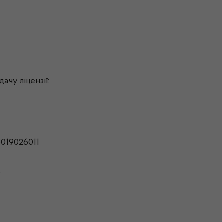
ачу ліцензії:
019026011
0