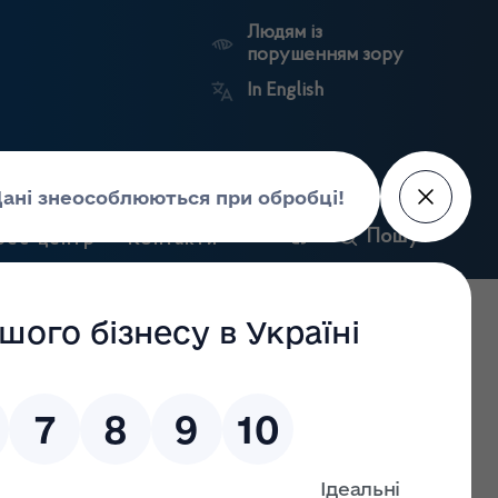
Людям із
порушенням зору
In English
и
Пошук
рес-центр
Контакти
Антикорупційний
ьких
Ринковий
Державні
портал
а
нагляд
реєстри
Держлікслужби
стру у зв’язку зі створенням нового місця провадження