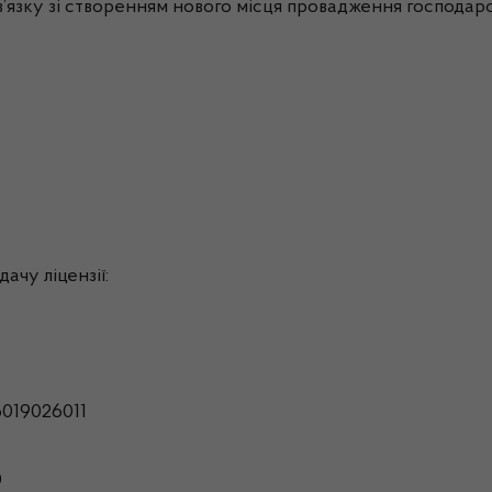
’язку зі створенням нового місця провадження господарськ
ачу ліцензії:
019026011
0