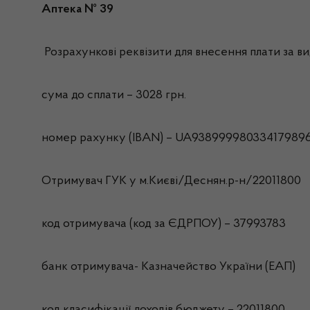
Аптека № 39
Розрахункові реквізити для внесення плати за вид
сума до сплати – 3028 грн.
номер рахунку (IBAN) – UA93899998033417989
Отримувач ГУК у м.Києві/Деснян.р-н/22011800
код отримувача (код за ЄДРПОУ) – 37993783
банк отримувача- Казначейство України (ЕАП)