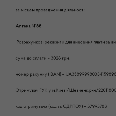
за місцем провадження діяльності:
Аптека №88
Розрахункові реквізити для внесення плати за вид
сума до сплати – 3028 грн.
номер рахунку (IBAN) – UA358999980334159896
Отримувач ГУК у м.Києві/Шевченк.р-н/2201180
код отримувача (код за ЄДРПОУ) – 37993783