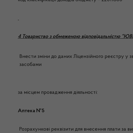
код класифікації доходів бюджету – 22011800
4 Товариство з обмеженою відповідальністю “Ю
Внести зміни до даних Ліцензійного реєстру у зв
засобами
за місцем провадження діяльності:
Аптека №5
Розрахункові реквізити для внесення плати за вид