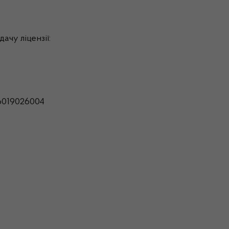
ачу ліцензії:
6019026004