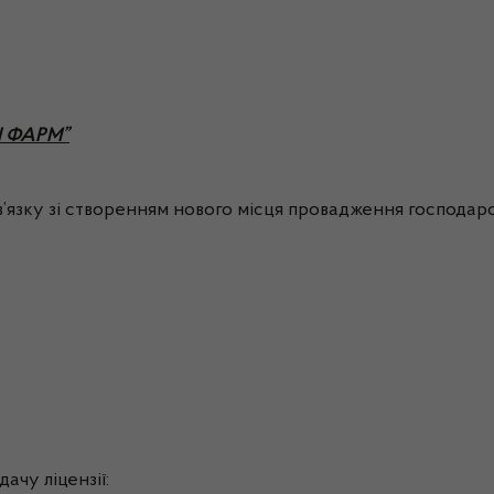
ВІ ФАРМ”
’язку зі створенням нового місця провадження господарськ
ачу ліцензії: