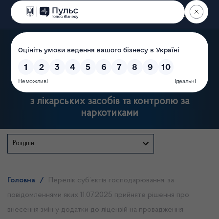
Пошук
Державна служба України
з лікарських засобів та контролю за
наркотиками
Розділи
Головна
/
Перелік суб’єктів господарювання, за
повідомленнями яких 11.07.2025 прийняте рішення про
внесення змін у додатки до ліцензій на провадження