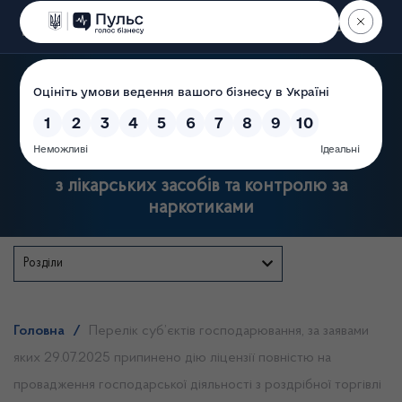
Пошук
Державна служба України
з лікарських засобів та контролю за
наркотиками
Розділи
Головна
/
Перелік суб’єктів господарювання, за заявами
яких 29.07.2025 припинено дію ліцензії повністю на
провадження господарської діяльності з роздрібної торгівлі