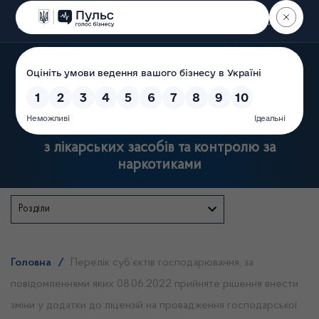
Пошук
Державна служба України
з лікарських засобів та контролю за
наркотиками
Розділи
Головна
/
Перелік суб’єктів господарювання, за
повідомленнями яких 08.06.2022 прийняте рішення внести
зміни у додатки до ліцензій на провадження господарської