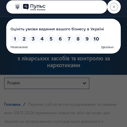
Пошук
Державна служба України
з лікарських засобів та контролю за
наркотиками
Розділи
Головна
/
Перелік суб’єктів господарювання, за заявами
яких 08.01.2026 припинено повністю або частково дію
ліцензії на провадження господарської діяльності з