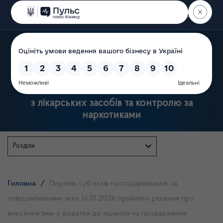
Пошук
Державна служба України
з лікарських засобів та контролю за
наркотиками
Розділи
Головна
/
Перелік суб’єктів господарювання, за
повідомленнями яких 16.01.2026 прийнято рішення про
внесення змін у додатки до ліцензій на провадження