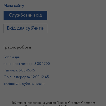
Мапа сайту
Службовий вхід
Вхід для суб’єктів
Графік роботи
Робочі дні:
понеділок-четвер: 8.00-17.00
п’ятниця: 8.00-15.45
Обідня перерва: 12.00-12.45
Вихідні дні: субота, неділя
Цей твір ліцензовано на умовах
Ліцензії Creative Commons