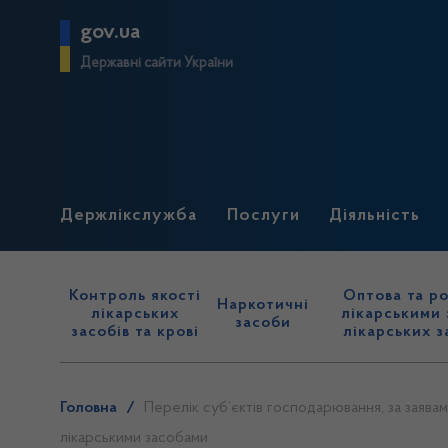
gov.ua
Державні сайти України
Держлікслужба
Послуги
Діяльність
Контроль якості
Оптова та ро
Наркотичні
лікарських
лікарськими 
засоби
засобів та крові
лікарських з
Головна
/
Перелік суб’єктів господарювання, за заявам
лікарськими засобами