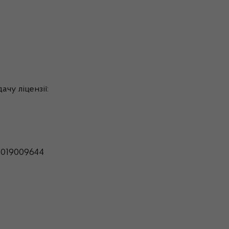
чу ліцензії:
6019009644