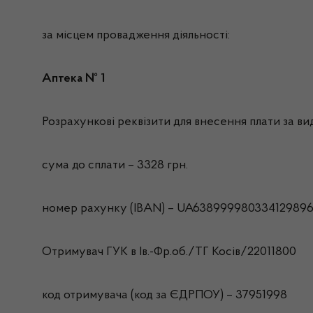
за місцем провадження діяльності:
Аптека № 1
Розрахункові реквізити для внесення плати за вида
сума до сплати – 3328 грн.
номер рахунку (IBAN) – UA63899998033412989
Отримувач ГУК в Iв.-Фр.об./ТГ Косів/22011800
код отримувача (код за ЄДРПОУ) – 37951998