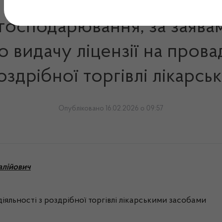
 господарювання, за заява
 видачу ліцензії на пров
роздрібної торгівлі лікарс
Опубліковано 16.02.2026 о 09:57
алійович
іяльності з роздрібної торгівлі лікарськими засобами