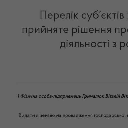
Перелік суб’єктів
прийняте рішення про
діяльності з 
1 Фізична особа-підприємець Грималюк Віталій Віт
Видати ліцензію на провадження господарської д