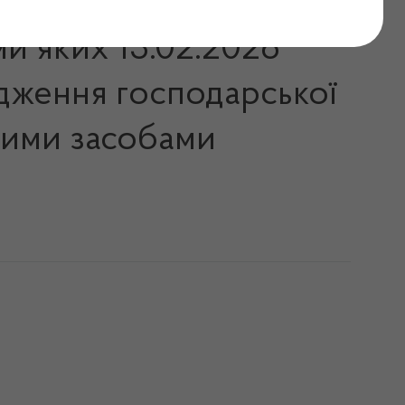
ми яких 13.02.2026
адження господарської
ькими засобами