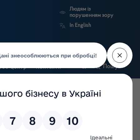
Людям із
порушенням зору
In English
и
Пошук
рес-центр
Контакти
Антикорупційний
ьких
Ринковий
Державні
портал
а
нагляд
реєстри
Держлікслужби
ження господарської діяльності з роздрібної торгівлі