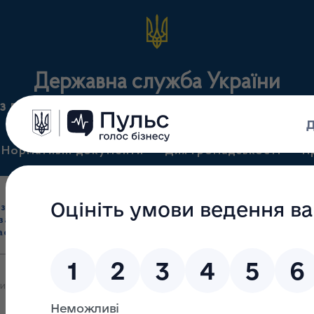
Державна служба України
з лікарських засобів та контролю за наркотикам
Нормативні документи
Для громадськості
П
Ліцензування
здрібна торгівля
Державний
виробництва лікарс
засобами, імпорт
нагляд
засобів, крові т
асобів (крім АФІ)
(контроль)
сертифікація
и яких 13.02.2026 прийняте рішення про видачу ліцензії на провад