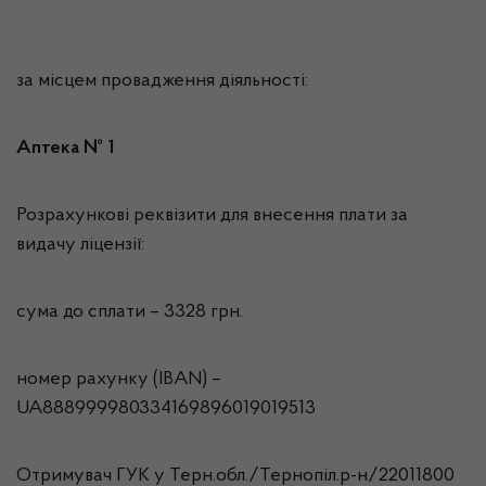
за місцем провадження діяльності:
Аптека № 1
Розрахункові реквізити для внесення плати за
видачу ліцензії:
сума до сплати – 3328 грн.
номер рахунку (IBAN) –
UA888999980334169896019019513
Отримувач ГУК у Терн.обл./Тернопіл.р-н/22011800