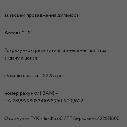
за місцем провадження діяльності:
Аптека “112”
Розрахункові реквізити для внесення плати за
видачу ліцензії:
сума до сплати – 3328 грн.
номер рахунку (IBAN) –
UA128999980334109896019009622
Отримувач ГУК в Iв.-Фр.об./ТГ Верховина/22011800