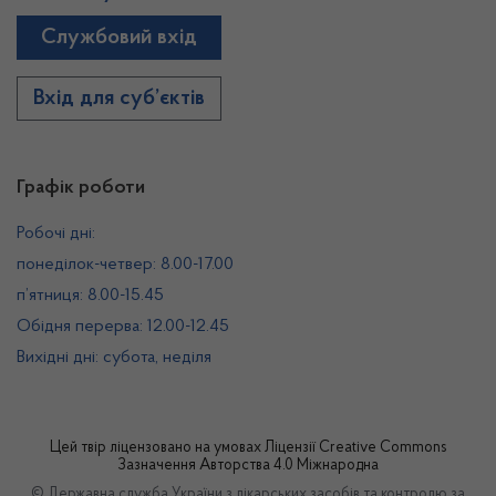
Службовий вхід
Вхід для суб’єктів
Графік роботи
Робочі дні:
понеділок-четвер: 8.00-17.00
п’ятниця: 8.00-15.45
Обідня перерва: 12.00-12.45
Вихідні дні: субота, неділя
Цей твір ліцензовано на умовах
Ліцензії Creative Commons
Зазначення Авторства 4.0 Міжнародна
© Державна служба України з лікарських засобів та контролю за