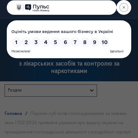
Пошук
Державна служба України
з лікарських засобів та контролю за
наркотиками
Розділи
Головна
/
Перелік суб’єктів господарювання, за заявами
яких 17.02.2026 прийняте рішення про видачу ліцензії на
провадження господарської діяльності з роздрібної торгівлі