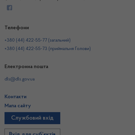
Телефони
+380 (44) 422-55-77 (загальний)
+380 (44) 422-55-73 (приймальня Голови)
Електронна пошта
dls@dls.gov.ua
Контакти
Мапа сайту
Службовий вхід
Вхід для суб’єктів