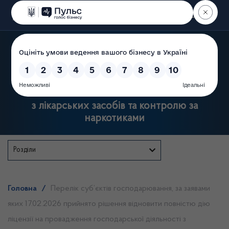
Пошук
Державна служба України
з лікарських засобів та контролю за
наркотиками
Розділи
Головна
/
Перелік суб’єктів господарювання, за заявами
яких 17.02.2026 прийнято рішення відновити повністю дію
ліцензії на провадження господарської діяльності з