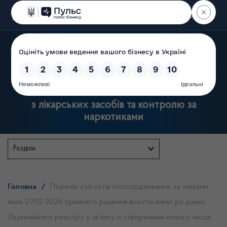
Пошук
Державна служба України
з лікарських засобів та контролю за
наркотиками
Розділи
Головна
/
Перелік суб’єктів господарювання, за заявами
яких 27.02.2026 прийнято рішення внести зміни до даних
Ліцензійного реєстру у зв’язку зі створенням нового місця