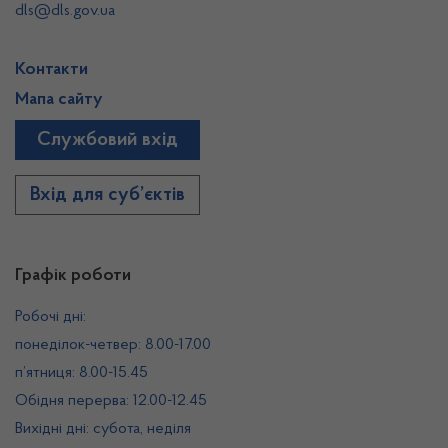
dls@dls.gov.ua
Контакти
Мапа сайту
Службовий вхід
Вхід для суб’єктів
Графік роботи
Робочі дні:
понеділок-четвер: 8.00-17.00
п’ятниця: 8.00-15.45
Обідня перерва: 12.00-12.45
Вихідні дні: субота, неділя