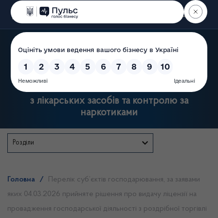
Пошук
Державна служба України
з лікарських засобів та контролю за
наркотиками
Розділи
Головна
/
Перелік суб’єктів господарювання, за заявами
яких 04.03.2026 прийняте рішення про видачу ліцензії на
провадження господарської діяльності з роздрібної торгівлі