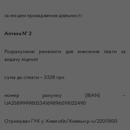
за місцем провадження діяльності:
Аптека № 2
Розрахункові реквізити для внесення плати за
видачу ліцензії:
сума до сплати – 3328 грн.
номер рахунку (IBAN) –
UA258999980334169896019022490
Отримувач ГУК у Хмел.обл/Хмельн.р-н/22011800