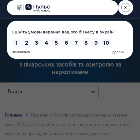
Пошук
Державна служба України
з лікарських засобів та контролю за
наркотиками
Розділи
Головна
/
Перелік суб’єктів господарювання, за заявами
яких 09.03.2026 прийнято рішення відновити повністю дію
ліцензії на провадження господарської діяльності з