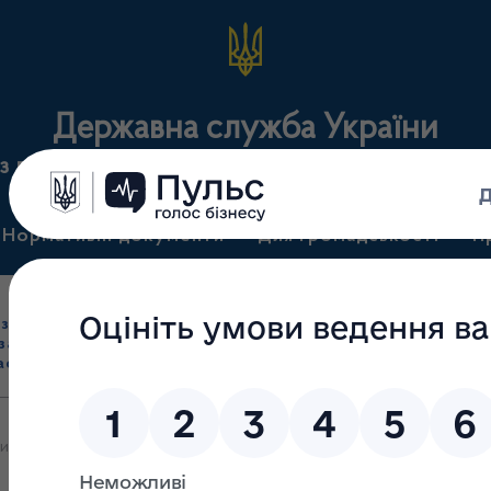
Державна служба України
з лікарських засобів та контролю за наркотикам
Нормативні документи
Для громадськості
П
Ліцензування
здрібна торгівля
Державний
виробництва лікарс
засобами, імпорт
нагляд
засобів, крові т
асобів (крім АФІ)
(контроль)
сертифікація
и яких 06.03.2026 прийняте рішення про видачу ліцензії на прова