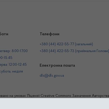
боти
Телефони
+380 (44) 422-55-77 (загальний)
етвер: 8.00-17.00
+380 (44) 422-55-73 (приймальня Голови
00-15.45
рва: 12.00-12.45
Електронна пошта
 субота, неділя
dls@dls.gov.ua
овано на умовах
Ліцензії Creative Commons Зазначення Авторств
жавна служба України з лікарських засобів та контролю за нарко