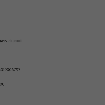
чу ліцензії:
6019006797
800