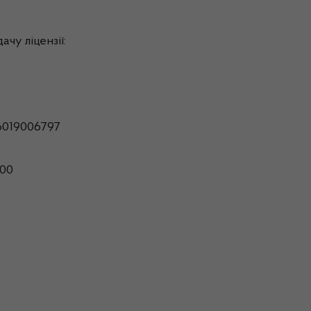
чу ліцензії:
6019006797
800