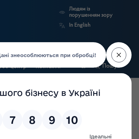
Людям із
порушенням зору
In English
и
Пошук
рес-центр
Контакти
Антикорупційний
ьких
Ринковий
Державні
портал
а
нагляд
реєстри
Держлікслужби
дження господарської діяльності з роздрібної торгівлі