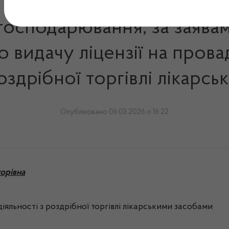
 господарювання, за заява
 видачу ліцензії на пров
роздрібної торгівлі лікарс
Опубліковано 06.03.2026 о 16:22
торівна
іяльності з роздрібної торгівлі лікарськими засобами