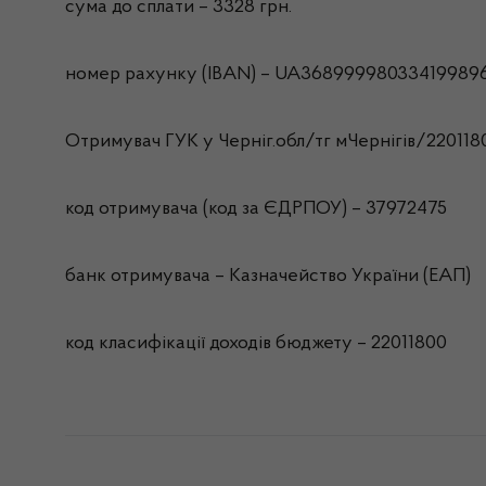
сума до сплати – 3328 грн.
номер рахунку (IBAN) – UA36899998033419989
Отримувач ГУК у Черніг.обл/тг мЧернiгiв/220118
код отримувача (код за ЄДРПОУ) – 37972475
банк отримувача – Казначейство України (ЕАП)
код класифікації доходів бюджету – 22011800