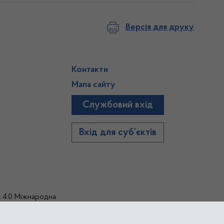
Версія для друку
Контакти
Мапа сайту
Службовий вхід
)
Вхід для суб’єктів
а 4.0 Міжнародна
тиками