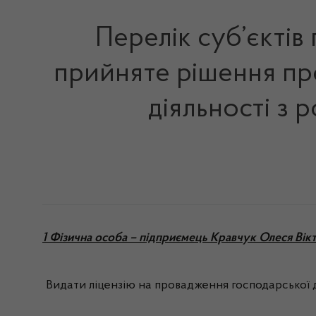
Перелік суб’єктів
прийняте рішення про
діяльності з 
1 Фізична особа – підприємець Кравчук Олеся Вік
Видати ліцензію на провадження господарської д