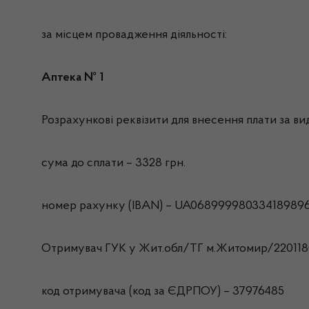
за місцем провадження діяльності:
Аптека № 1
Розрахункові реквізити для внесення плати за вида
сума до сплати – 3328 грн.
номер рахунку (IBAN) – UA06899998033418989
Отримувач ГУК у Жит.обл/ТГ м.Житомир/22011
код отримувача (код за ЄДРПОУ) – 37976485