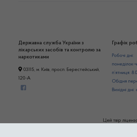
Державна служба України з
Графік ро
лікарських засобів та контролю за
Робочі дні:
наркотиками
понеділок-ч
03115, м. Київ, просп. Берестейський,
п’ятниця: 8.
120-А
Обідня пере
Вихідні дні:
Цей твір ліценз
© Дер