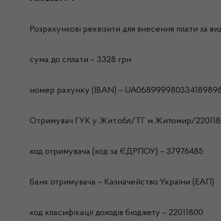
Розрахункові реквізити для внесення плати за вида
сума до сплати – 3328 грн.
номер рахунку (IBAN) – UA06899998033418989
Отримувач ГУК у Жит.обл/ТГ м.Житомир/22011
код отримувача (код за ЄДРПОУ) – 37976485
банк отримувача – Казначейство України (ЕАП)
код класифікації доходів бюджету – 22011800