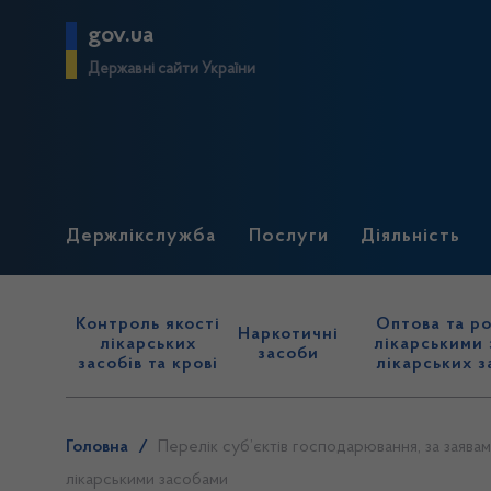
gov.ua
Державні сайти України
Держлікслужба
Послуги
Діяльність
Контроль якості
Оптова та ро
Наркотичні
лікарських
лікарськими 
засоби
засобів та крові
лікарських з
Головна
/
Перелік суб’єктів господарювання, за заявам
лікарськими засобами