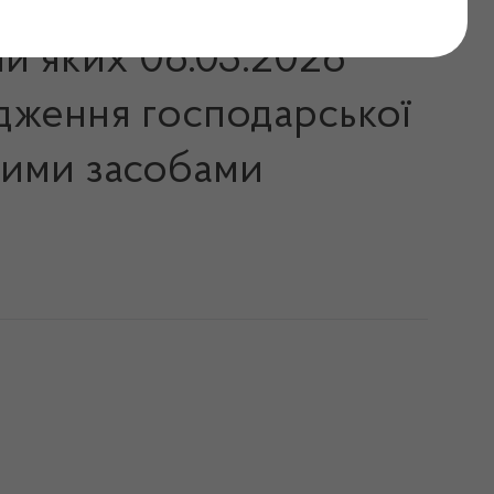
ми яких 06.03.2026
адження господарської
ькими засобами