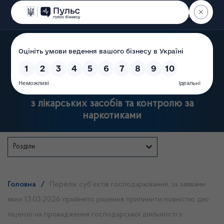
Пошук
Державна служба України
з лікарських засобів та контролю за
наркотиками
Розділи
Головна
/
Перелік суб’єктів господарювання, за заявами
яких 13.03.2026 прийнято рішення припинити повністю дію
ліцензії на провадження господарської діяльності з