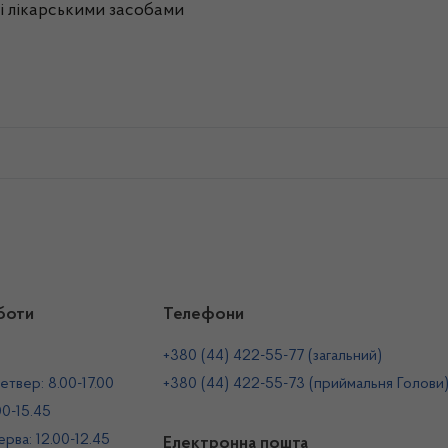
влі лікарськими засобами
боти
Телефони
+380 (44) 422-55-77 (загальний)
етвер: 8.00-17.00
+380 (44) 422-55-73 (приймальня Голови
00-15.45
рва: 12.00-12.45
Електронна пошта