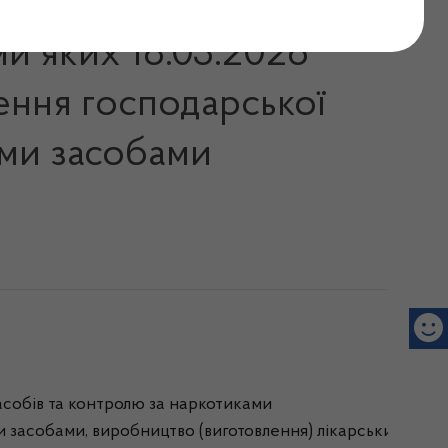
ми яких 18.03.2026
ення господарської
кими засобами
засобів та контролю за наркотиками
ими засобами, виробництво (виготовлення) лікарських