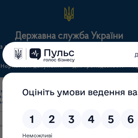
Державна служба України
з лікарських засобів та контролю за наркотикам
Нормативні документи
Для громадськості
П
Ліцензування
здрібна торгівля
Державний
виробництва лікарс
засобами, імпорт
нагляд
засобів, крові т
асобів (крім АФІ)
(контроль)
сертифікація
и яких 18.03.2026 припинено частково дію ліцензії на провадження