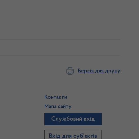
Версія для друку
Контакти
Мапа сайту
Службовий вхід
)
Вхід для суб’єктів