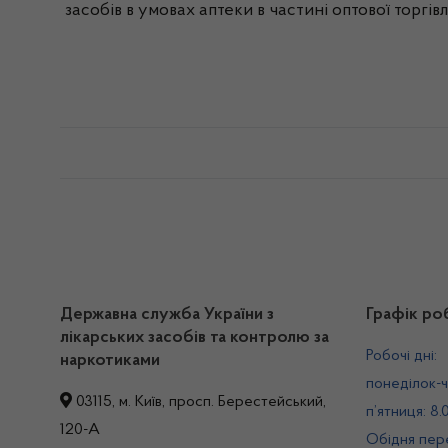
засобів в умовах аптеки в частині оптової торгі
Державна служба України з
Графік ро
лікарських засобів та контролю за
Робочі дні:
наркотиками
понеділок-ч
03115, м. Київ, просп. Берестейський,
п’ятниця: 8.
120-А
Обідня пере