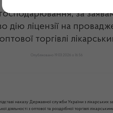
 господарювання, за заява
о дію ліцензії на провадж
 оптової торгівлі лікарсь
Опубліковано 19.03.2026 о 16:56
 підставі наказу Державної служби України з лікарських 
кої діяльності з оптової та роздрібної торгівлі лікарськ