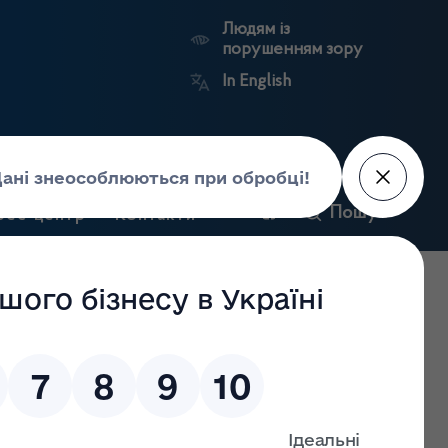
Людям із
порушенням зору
In English
и
Пошук
рес-центр
Контакти
Антикорупційний
ьких
Ринковий
Державні
портал
а
нагляд
реєстри
Держлікслужби
 господарської діяльності з оптової торгівлі