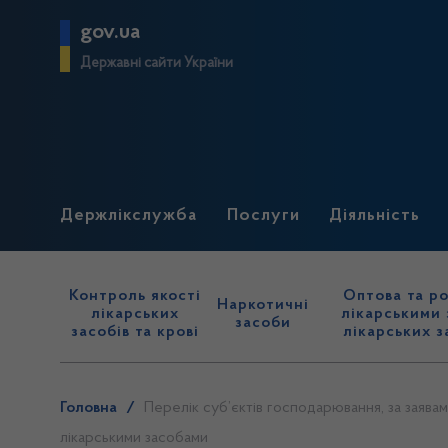
gov.ua
Державні сайти України
Держлікслужба
Послуги
Діяльність
Контроль якості
Оптова та ро
Наркотичні
лікарських
лікарськими 
засоби
засобів та крові
лікарських з
Головна
/
Перелік суб’єктів господарювання, за заявам
лікарськими засобами