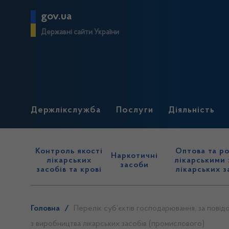
gov.ua
Державні сайти України
Держлікслужба
Послуги
Діяльність
Контроль якості
Оптова та ро
Наркотичні
лікарських
лікарськими 
засоби
засобів та крові
лікарських з
Головна
/
Перелік суб’єктів господарювання, за повід
з виробництва лікарських засобів (промислового)