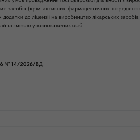
йних умов провадження господарської діяльності з виробн
ьких засобів (крім активних фармацевтичних інгредієнті
 у додатки до ліцензії на виробництво лікарських засобів
рій та зміною уповноважених осіб.
026 № 14/2026/ВД