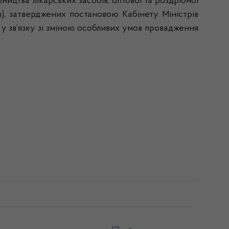
ицтва лікарських засобів, оптової та роздрібної
в), затверджених постановою Кабінету Міністрів
, у зв’язку зі зміною особливих умов провадження