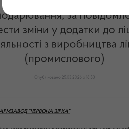
сподарювання, за повідомл
сти зміни у додатки до лі
іяльності з виробництва лі
(промислового)
Опубліковано 25.03.2026 о 16:53
АРМЗАВОД “ЧЕРВОНА ЗІРКА”