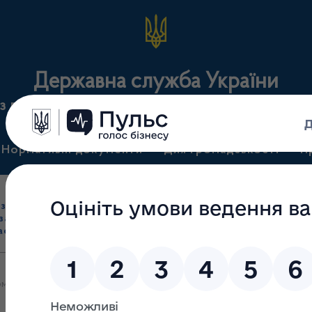
Державна служба України
з лікарських засобів та контролю за наркотикам
Нормативні документи
Для громадськості
П
Ліцензування
здрібна торгівля
Державний
виробництва лікарс
засобами, імпорт
нагляд
засобів, крові т
асобів (крім АФІ)
(контроль)
сертифікація
омленням яких 24.03.2026 прийняте рішення внести зміни у додатк