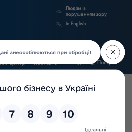
Людям із
порушенням зору
In English
и
Пошук
рес-центр
Контакти
Антикорупційний
ьких
Ринковий
Державні
портал
а
нагляд
реєстри
Держлікслужби
и до ліцензії на провадження господарської діяльності