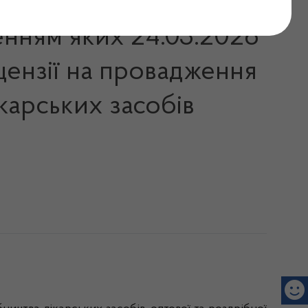
енням яких 24.03.2026
цензії на провадження
карських засобів