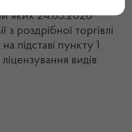
ми яких 24.03.2026
 з роздрібної торгівлі
а підставі пункту 1
 ліцензування видів