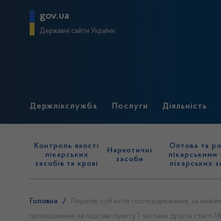
gov.ua
Державні сайти України
Держлікслужба
Послуги
Діяльність
Контроль якості
Оптова та ро
Наркотичні
лікарських
лікарськими 
засоби
засобів та крові
лікарських з
Головна
/
Перелік суб’єктів господарювання, за заявам
провадження на підставі пункту 1 частини другої статті 