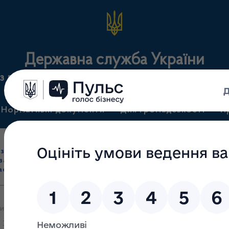
Державна служба України
з лікарських засобів та контролю за наркотикам
Нормативні документи
Для громадськості
П
Ліцензування
здрібна торгівля
Державний
виробництва лікарс
засобами, імпорт
нагляд
засобів, крові т
асобів (крім АФІ)
(контроль)
сертифікація
и яких 24.03.2026 прийнято рішення зупинити частково дію ліцензі
16 Закону України «Про ліцензування видів господарської діяльност