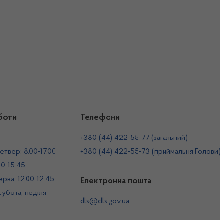
боти
Телефони
+380 (44) 422-55-77 (загальний)
етвер: 8.00-17.00
+380 (44) 422-55-73 (приймальня Голови
00-15.45
рва: 12.00-12.45
Електронна пошта
 субота, неділя
dls@dls.gov.ua