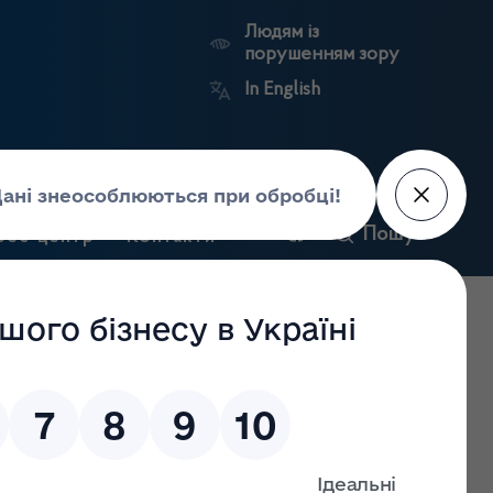
Людям із
порушенням зору
In English
и
Пошук
рес-центр
Контакти
Антикорупційний
ьких
Ринковий
Державні
портал
а
нагляд
реєстри
Держлікслужби
ї з роздрібної торгівлі лікарськими засобами за місцем
і»