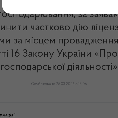
 господарювання, за заява
нити частково дію ліцензії
ми за місцем провадження н
тті 16 Закону України «Про
господарської діяльності»
Опубліковано 25.03.2026 о 13:06
рмація”