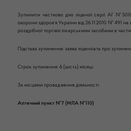
Зупинити частково дію ліцензії серії АГ №5010
охорони здоров’я України від 26.11.2010 № 491 на
роздрібної торгівлі лікарськими засобами в части
Підстава зупинення: заява ліцензіата про зупиненн
Строк зупинення: 6 (шість) місяці.
За місцями провадження діяльності:
Аптечний пункт №7 (МЛА №110
)