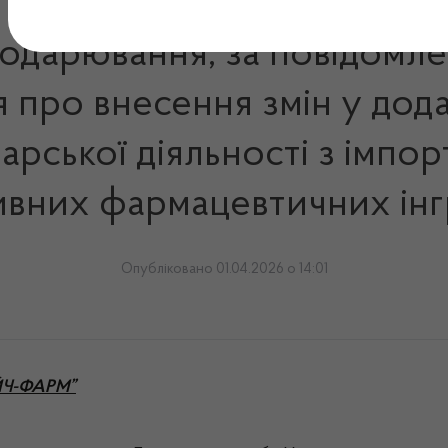
подарювання, за повідомл
про внесення змін у дода
рської діяльності з імпорт
ивних фармацевтичних інг
Опубліковано 01.04.2026 о 14:01
ОЙЧ-ФАРМ”