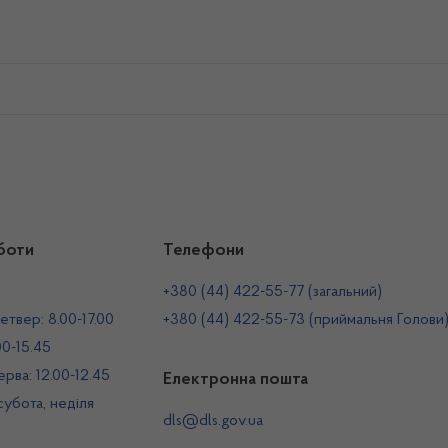
боти
Телефони
+380 (44) 422-55-77 (загальний)
етвер: 8.00-17.00
+380 (44) 422-55-73 (приймальня Голови
00-15.45
рва: 12.00-12.45
Електронна пошта
 субота, неділя
dls@dls.gov.ua