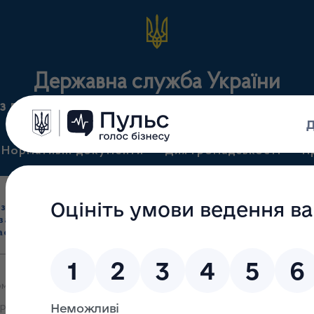
Державна служба України
з лікарських засобів та контролю за наркотикам
Нормативні документи
Для громадськості
П
Ліцензування
здрібна торгівля
Державний
виробництва лікарс
засобами, імпорт
нагляд
засобів, крові т
асобів (крім АФІ)
(контроль)
сертифікація
омленнями яких 31.03.2026 прийнято рішення про внесення змін у
армацевтичних інгредієнтів)