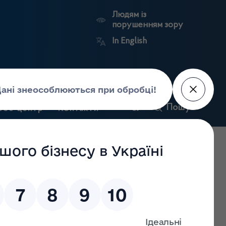
Людям із
порушенням зору
In English
и
Пошук
рес-центр
Контакти
Антикорупційний
ьких
Ринковий
Державні
портал
а
нагляд
реєстри
Держлікслужби
 додатки до ліцензій на провадження господарської