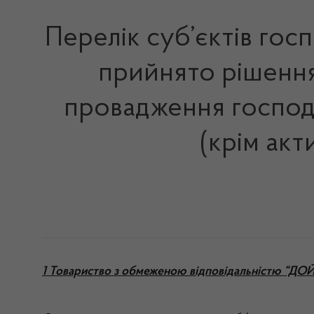
Перелік суб’єктів гос
прийнято рішення 
провадження господа
(крім акт
1 Товариство з обмеженою відповідальністю “Д