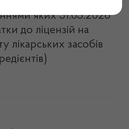
еннями яких 31.03.2026
тки до ліцензій на
у лікарських засобів
редієнтів)