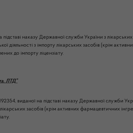
 на підставі наказу Державної служби України з лікарськи
ої діяльності з імпорту лікарських засобів (крім активни
ених до імпорту ліцензіату.
та. ЛТД”
2354, виданої на підставі наказу Державної служби Україн
лікарських засобів (крім активних фармацевтичних інгред
іату.