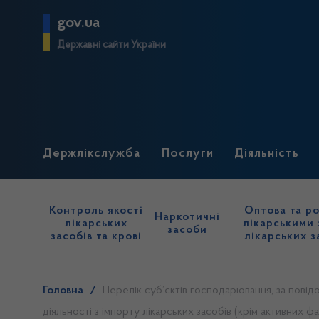
gov.ua
Державні сайти України
Держлікслужба
Послуги
Діяльність
Контроль якості
Оптова та ро
Наркотичні
лікарських
лікарськими 
засоби
засобів та крові
лікарських з
Головна
/
Перелік суб’єктів господарювання, за повід
діяльності з імпорту лікарських засобів (крім активних ф