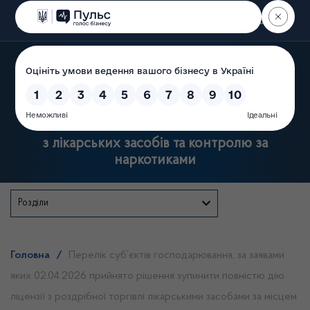
Пошук
Державна служба України
з лікарських засобів та контролю за
наркотиками
Розділи
Головна
/
Перелік суб’єктів господарювання, за заявами
яких 02.04.2026 прийнято рішення зупинити повністю дію
ліцензії з роздрібної торгівлі лікарськими засобами за місцем