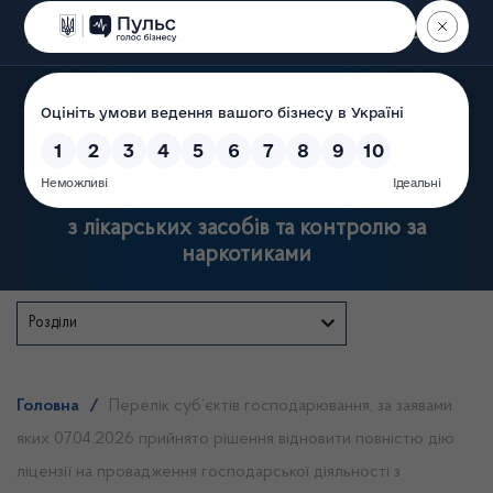
Пошук
Державна служба України
з лікарських засобів та контролю за
наркотиками
Розділи
Головна
/
Перелік суб’єктів господарювання, за заявами
яких 07.04.2026 прийнято рішення відновити повністю дію
ліцензії на провадження господарської діяльності з