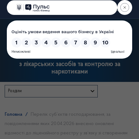
Пошук
Державна служба України
з лікарських засобів та контролю за
наркотиками
Розділи
Головна
/
Перелік суб’єктів господарювання, за
повідомленнями яких 20.04.2026 внесено оновлені
відомості до ліцензійного реєстру у зв’язку зі створенням