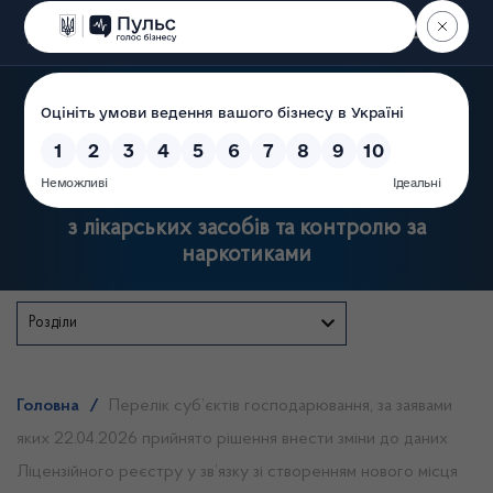
Пошук
Державна служба України
з лікарських засобів та контролю за
наркотиками
Розділи
Головна
/
Перелік суб’єктів господарювання, за заявами
яких 22.04.2026 прийнято рішення внести зміни до даних
Ліцензійного реєстру у зв’язку зі створенням нового місця