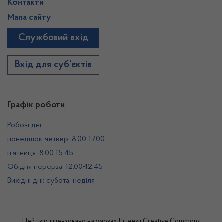
Контакти
Мапа сайту
Службовий вхід
Вхід для суб’єктів
Графік роботи
Робочі дні:
понеділок-четвер: 8.00-17.00
п’ятниця: 8.00-15.45
Обідня перерва: 12.00-12.45
Вихідні дні: субота, неділя
Цей твір ліцензовано на умовах
Ліцензії Creative Commons