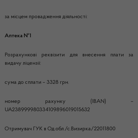
за місцем провадження діяльності:
Аптека №1
Розрахункові реквізити для внесення плати за
видачу ліцензії:
сума до сплати – 3328 грн.
номер рахунку (IBAN) –
UA238999980334109896019015632
Отримувач ГУК в Од.обл./с.Визирка/22011800