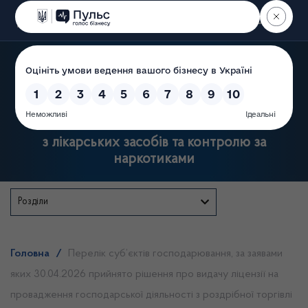
Пошук
Державна служба України
з лікарських засобів та контролю за
наркотиками
Розділи
Головна
/
Перелік суб’єктів господарювання, за заявами
яких 30.04.2026 прийнято рішення про видачу ліцензії на
провадження господарської діяльності з роздрібної торгівлі