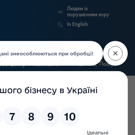
Людям із
порушенням зору
In English
и
Пошук
рес-центр
Контакти
Антикорупційний
ьких
Ринковий
Державні
портал
а
нагляд
реєстри
Держлікслужби
дження господарської діяльності з роздрібної торгівлі