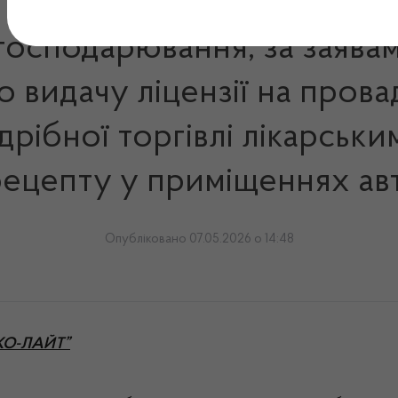
 господарювання, за заява
 видачу ліцензії на пров
здрібної торгівлі лікарськ
рецепту у приміщеннях ав
Опубліковано 07.05.2026 о 14:48
ККО-ЛАЙТ”