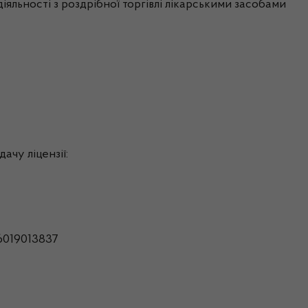
іяльності з роздрібної торгівлі лікарськими засобами
ачу ліцензії:
6019013837