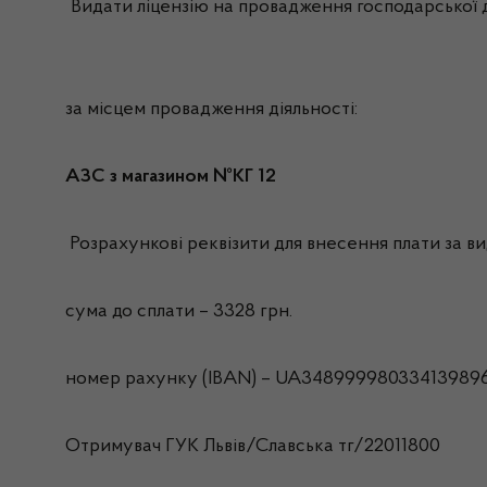
Видати ліцензію на провадження господарської д
за місцем провадження діяльності:
АЗС з магазином №КГ 12
Розрахункові реквізити для внесення плати за вид
сума до сплати – 3328 грн.
номер рахунку (IBAN) – UA34899998033413989
Отримувач ГУК Львiв/Славська тг/22011800