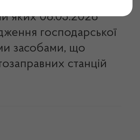
ми яких 06.05.2026
адження господарської
ими засобами, що
тозаправних станцій