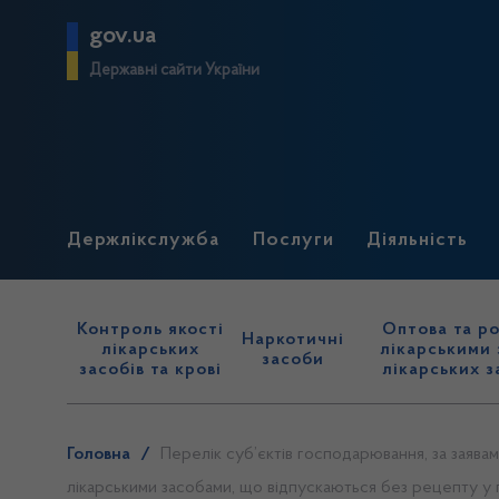
gov.ua
Державні сайти України
Держлікслужба
Послуги
Діяльність
Контроль якості
Оптова та ро
Наркотичні
лікарських
лікарськими 
засоби
засобів та крові
лікарських з
Головна
/
Перелік суб’єктів господарювання, за заявам
лікарськими засобами, що відпускаються без рецепту у 