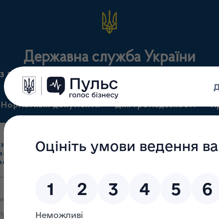
Державна служба України
з лікарських засобів та контролю за наркотикам
Нормативні документи
Для громадськості
П
Ліцензування
здрібна торгівля
Державний
виробництва лікарс
засобами, імпорт
нагляд
засобів, крові т
асобів (крім АФІ)
(контроль)
сертифікація
и яких 06.05.2026 прийняте рішення про видачу ліцензії на прова
приміщеннях автозаправних станцій