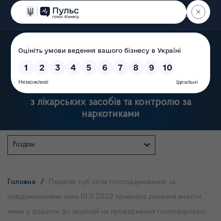
Пошук
Державна служба України
з лікарських засобів та контролю за
наркотиками
Розділи
Головна
/
Перелік суб’єктів господарювання, за
повідомленнями яких 01.11.2022 прийняте рішення внести
зміни у додатки до ліцензій на провадження господарської