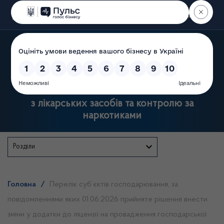
Пошук
Державна служба України
з лікарських засобів та контролю за
наркотиками
Розділи
Головна
/
Перелік суб’єктів господарювання, за
повідомленнями яких 01.06.2026 прийняте рішення внести
зміни у додатки до ліцензії на провадження господарської