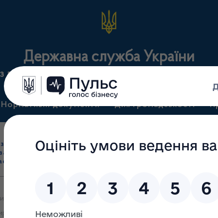
Державна служба України
з лікарських засобів та контролю за наркотикам
Нормативні документи
Для громадськості
П
Ліцензування
здрібна торгівля
Державний
виробництва лікарс
засобами, імпорт
нагляд
засобів, крові т
асобів (крім АФІ)
(контроль)
сертифікація
ми яких про отримання ліцензії на провадження/розширення госпо
ення господарської діяльності з виробництва лікарських засобів