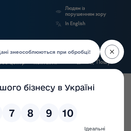
Людям із
порушенням зору
In English
и
Пошук
рес-центр
Контакти
Антикорупційний
ьких
Ринковий
Державні
портал
а
нагляд
реєстри
Держлікслужби
дарської діяльності з виробництва лікарських засобів
 (промислового), у зв’язку з розширенням переліку