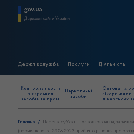
gov.ua
Державні сайти України
Держлікслужба
Послуги
Діяльність
Контроль якості
Оптова та ро
Наркотичні
лікарських
лікарськими 
засоби
засобів та крові
лікарських з
Головна
/
Перелік суб’єктів господарювання, за заява
(промислового) 23.03.2023 прийнято рішення про розшир