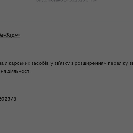
Опубліковано 24.03.2023 о 11:04
ія-Фарм»
а лікарських засобів, у зв’язку з розширенням переліку
я діяльності.
/2023/В