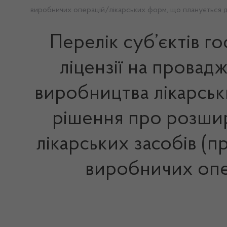
виробничих операцій/лікарських форм, що планується 
Перелік суб’єктів г
ліцензії на провад
виробництва лікарськ
рішення про розшир
лікарських засобів (п
виробничих опе