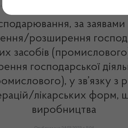
до виробництва
осподарювання, за заявам
ження/розширення господа
их засобів (промислового
ення господарської діяль
ромислового), у зв’язку 
рацій/лікарських форм, щ
виробництва