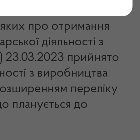
и яких про отримання
рської діяльності з
) 23.03.2023 прийнято
ності з виробництва
з розширенням переліку
о планується до