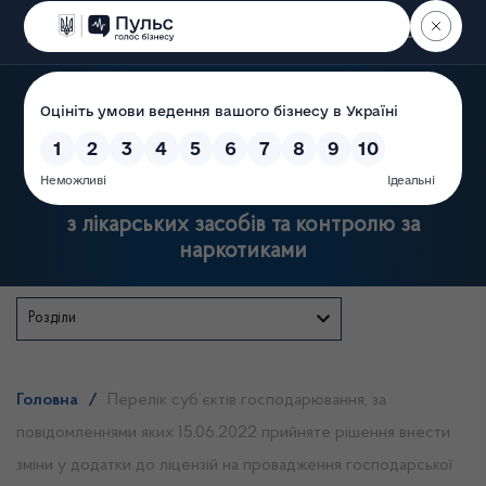
Пошук
Державна служба України
з лікарських засобів та контролю за
наркотиками
Розділи
Головна
/
Перелік суб’єктів господарювання, за
повідомленнями яких 15.06.2022 прийняте рішення внести
зміни у додатки до ліцензій на провадження господарської