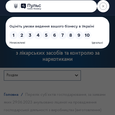
Пошук
Державна служба України
з лікарських засобів та контролю за
наркотиками
Розділи
Головна
/
Перелік суб’єктів господарювання, за заявами
яких 29.06.2023 анульовано ліцензії на провадження
господарської діяльності з виробництва (виготовлення)