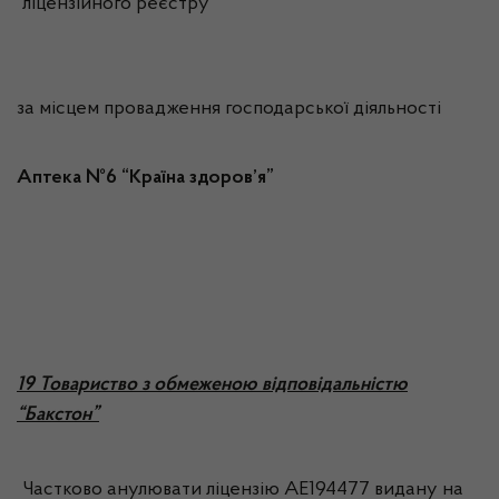
ліцензійного реєстру
за місцем провадження господарської діяльності
Аптека №6 “Країна здоров’я”
19 Товариство з обмеженою відповідальністю
“Бакстон”
Частково анулювати ліцензію АЕ194477 видану на