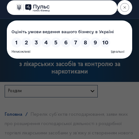
Пошук
Державна служба України
з лікарських засобів та контролю за
наркотиками
Розділи
Головна
/
Перелік суб’єктів господарювання, заяви яких
про розширення господарської діяльності з роздрібної
торгівлі лікарськими засобами у зв’язку зі створенням нового