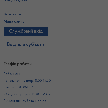
dls@dls.gov.ua
Контакти
Мапа сайту
Службовий вхід
Вхід для суб’єктів
Графік роботи
Робочі дні:
понеділок-четвер: 8.00-17.00
п’ятниця: 8.00-15.45
Обідня перерва: 12.00-12.45
Вихідні дні: субота, неділя