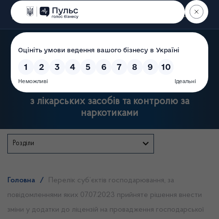
Пошук
Державна служба України
з лікарських засобів та контролю за
наркотиками
Розділи
Головна
/
Перелік суб’єктів господарювання, за
повідомленнями яких 07.07.2023 прийняте рішення внести
зміни у додатки до ліцензій на провадження господарської