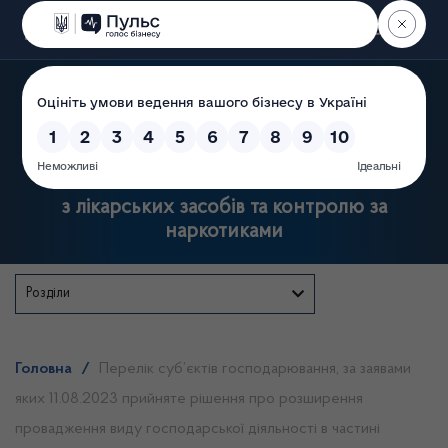
Пошук
Державна служба України
з лікарських засобів та контролю за
наркотиками
Розділи
Головна
/
Перелік суб’єктів господарювання, за заявами
яких 11.08.2023 прийняте рішення про розширення
провадження виду господарської діяльності в частині