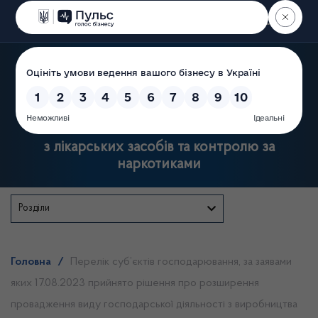
Пошук
Державна служба України
з лікарських засобів та контролю за
наркотиками
Розділи
Головна
/
Перелік суб’єктів господарювання, за заявами
яких 17.08.2023 прийнято рішення про розширення
провадження виду господарської діяльності з виробництва