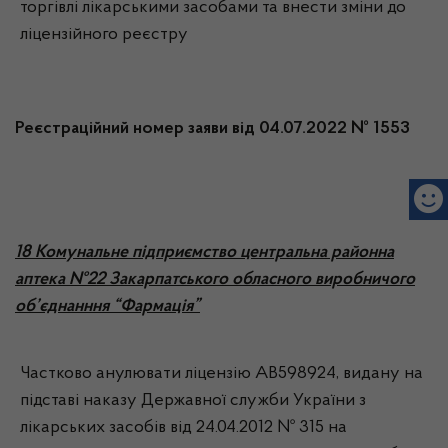
торгівлі лікарськими засобами та внести зміни до
ліцензійного реєстру
Реєстраційний номер заяви від 04.07.2022 № 1553
18 Комунальне підприємство центральна районна
аптека №22 Закарпатського обласного виробничого
об’єднанння “Фармація”
Частково анулювати ліцензію АВ598924, видану на
підставі наказу Державної служби України з
лікарських засобів від 24.04.2012 № 315 на