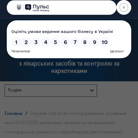
Пошук
Державна служба України
з лікарських засобів та контролю за
наркотиками
Розділи
Головна
/
Перелік суб’єктів господарювання, за заявами
яких 05.07.2022 анульовано ліцензії на провадження
господарської діяльності з виробництва (виготовлення)