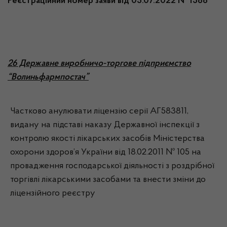
Реєстраційний номер заяви від 05.07.2022 № 1588
26 Державне виробничо-торгове підприємство
“Волиньфармпостач”
Частково анулювати ліцензію серії АГ583811,
видану на підставі наказу Державної інспекції з
контролю якості лікарських засобів Міністерства
охорони здоров’я України від 18.02.2011 № 105 на
провадження господарської діяльності з роздрібної
торгівлі лікарськими засобами та внести зміни до
ліцензійного реєстру