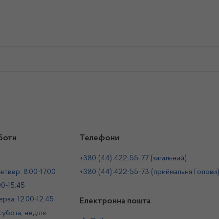
боти
Телефони
+380 (44) 422-55-77 (загальний)
етвер: 8.00-17.00
+380 (44) 422-55-73 (приймальня Голови
00-15.45
рва: 12.00-12.45
Електронна пошта
 субота, неділя