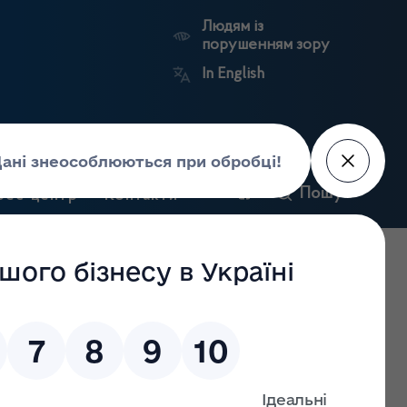
Людям із
порушенням зору
In English
и
Пошук
рес-центр
Контакти
Антикорупційний
ьких
Ринковий
Державні
портал
а
нагляд
реєстри
Держлікслужби
ровадження виду господарської діяльності з виробництва