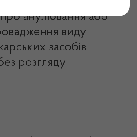
х про анулювання або
провадження виду
карських засобів
без розгляду