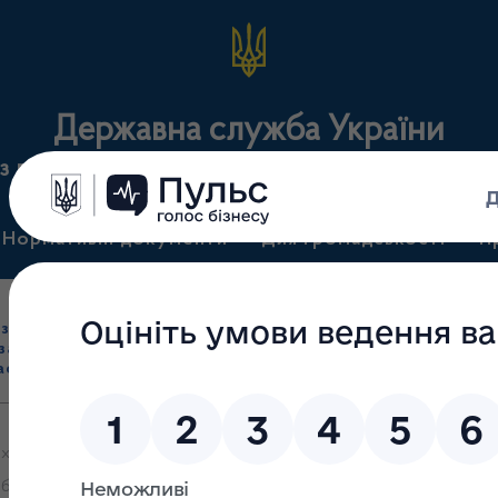
Державна служба України
з лікарських засобів та контролю за наркотикам
Нормативні документи
Для громадськості
П
Ліцензування
здрібна торгівля
Державний
виробництва лікарс
засобами, імпорт
нагляд
засобів, крові т
асобів (крім АФІ)
(контроль)
сертифікація
ких про анулювання або часткове анулювання ліцензії/звуження п
 без розгляду