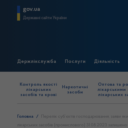
gov.ua
Державні сайти України
Держлікслужба
Послуги
Діяльність
Контроль якості
Оптова та ро
Наркотичні
лікарських
лікарськими 
засоби
засобів та крові
лікарських з
Головна
/
Перелік суб’єктів господарювання, заяви я
лікарських засобів (промислового) 31.08.2023 залишено