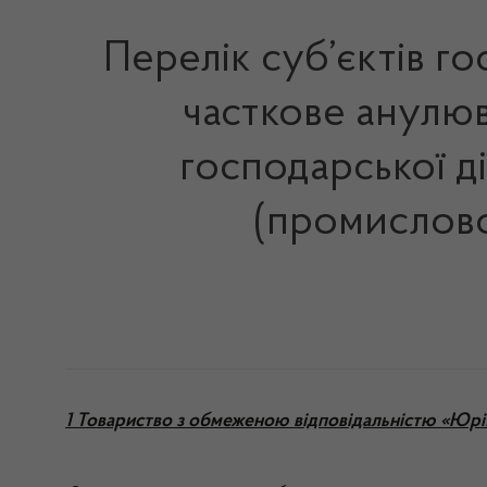
Перелік суб’єктів г
часткове анулюв
господарської д
(промислово
1 Товариство з обмеженою відповідальністю «Юрі