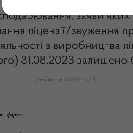
осподарювання, заяви яки
ання ліцензії/звуження 
іяльності з виробництва лі
го) 31.08.2023 залишено 
Опубліковано 01.09.2023 о 16:45
я – фарм»