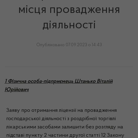
місця провадження
діяльності
Опубліковано 07.09.2023 о 14:43
1 Фізична особа-підприємець Штанько Віталій
Юрійович
Заяву про отримання ліцензії на провадження
господарської діяльності з роздрібної торгівлі
лікарськими засобами залишити без розгляду на
підставі пункту 2 частини другої статті 12 Закону