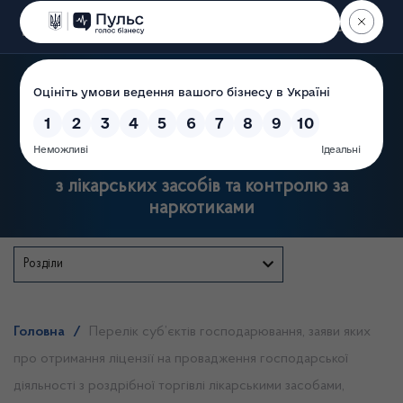
Пошук
Державна служба України
з лікарських засобів та контролю за
наркотиками
Розділи
Головна
/
Перелік суб’єктів господарювання, заяви яких
про отримання ліцензії на провадження господарської
діяльності з роздрібної торгівлі лікарськими засобами,