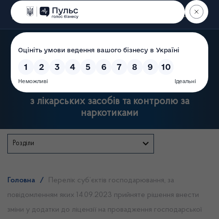
Пошук
Державна служба України
з лікарських засобів та контролю за
наркотиками
Розділи
Головна
/
Перелік суб’єктів господарювання, за
повідомленням яких 14.09.2023 прийняте рішення внести
зміни у додатки до ліцензії на провадження господарської