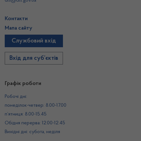
dls@dls.gov.ua
Контакти
Мапа сайту
Службовий вхід
Вхід для суб’єктів
Графік роботи
Робочі дні:
понеділок-четвер: 8.00-17.00
п’ятниця: 8.00-15.45
Обідня перерва: 12.00-12.45
Вихідні дні: субота, неділя