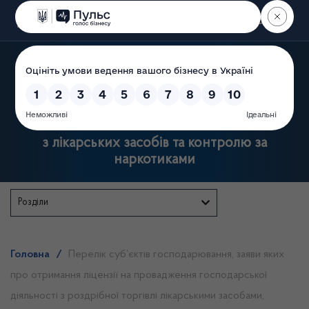
Пошук
Державна служба України
з лікарських засобів та контролю за
наркотиками
Розділи
Головна
/
Перелік суб’єктів господарювання, заяви яких
про отримання ліцензії на провадження господарської
діяльності з роздрібної торгівлі лікарськими засобами,