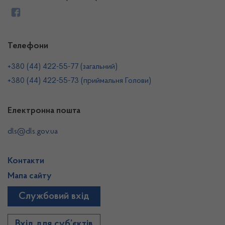
Телефони
+380 (44) 422-55-77 (загальний)
+380 (44) 422-55-73 (приймальня Голови)
Електронна пошта
dls@dls.gov.ua
Контакти
Мапа сайту
Службовий вхід
Вхід для суб’єктів