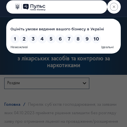
Пошук
Державна служба України
з лікарських засобів та контролю за
наркотиками
Розділи
Головна
/
Перелік суб’єктів господарювання, за заявами
яких 04.10.2023 прийняте рішення залишити без розгляду
заяву про отримання ліцензії на провадження/розширення