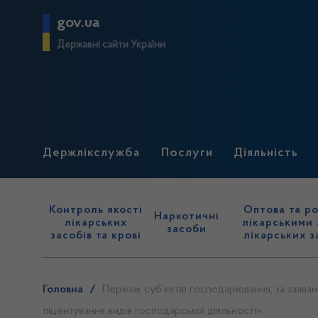
gov.ua
Державні сайти України
Держлікслужба
Послуги
Діяльність
Контроль якості
Оптова та ро
Наркотичні
лікарських
лікарськими 
засоби
засобів та крові
лікарських з
Головна
/
Перелік суб’єктів господарювання, за заявами
ліцензування видів господарської діяльності»