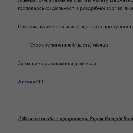
Ліцензія: б/н, видана на підставі наказу Держав
господарської діяльності з роздрібної торгівлі л
Підстава зупинення: заява ліцензіата про зупиненн
Строк зупинення: 6 (шість) місяців.
За місцем провадження діяльності:
Аптека №
1
2 Фізична особа – підприємець Рурак Валерій Во