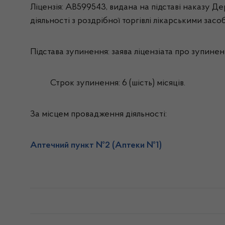
Ліцензія: АВ599543, видана на підставі наказу Д
діяльності з роздрібної торгівлі лікарськими засо
Підстава зупинення: заява ліцензіата про зупиненн
Строк зупинення: 6 (шість) місяців.
За місцем провадження діяльності:
Аптечний пункт №2 (Аптеки №1)