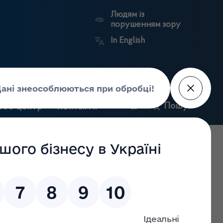
Людям із
порушенням зору
In English
и
Пошук
рес-центр
Контакти
Антикорупційний
ьких
Ринковий
Державні
портал
а
нагляд
реєстри
Держлікслужби
ідставі п.1 частини другої статті 16 Закону України «Про