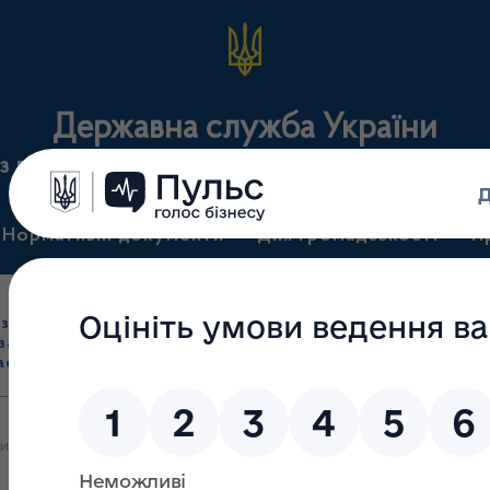
Державна служба України
з лікарських засобів та контролю за наркотикам
Нормативні документи
Для громадськості
П
Ліцензування
здрібна торгівля
Державний
виробництва лікарс
засобами, імпорт
нагляд
засобів, крові т
асобів (крім АФІ)
(контроль)
сертифікація
 яких 17.10.2023 зупинено дію ліцензії повністю або частково на п