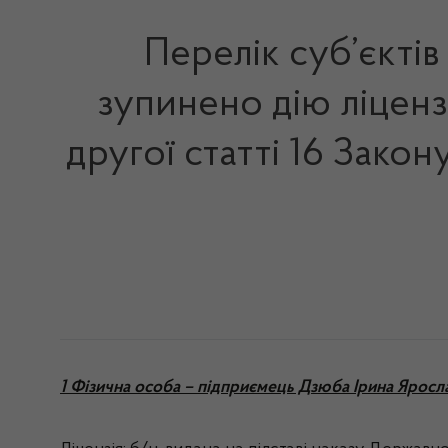
Перелік суб’єктів
зупинено дію ліцензі
другої статті 16 Зако
1 Фізична особа – підприємець Дзюба Ірина Яросл