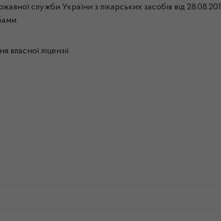
ержавної служби України з лікарських засобів від 28.08.2
бами.
я власної ліцензії.