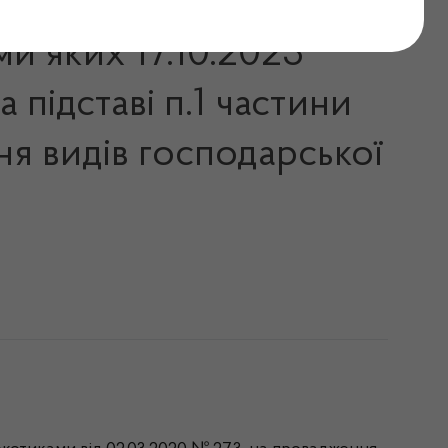
ми яких 17.10.2023
 підставі п.1 частини
ня видів господарської