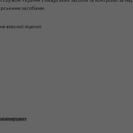
ної служби України з лікарських засобів та контролю за н
ікарськими засобами.
я власної ліцензії.
лодимирович