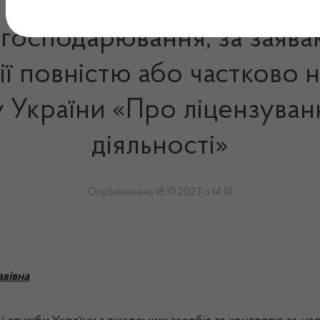
 господарювання, за заява
ї повністю або частково на
ну України «Про ліцензуван
діяльності»
Опубліковано 18.10.2023 о 14:01
авівна