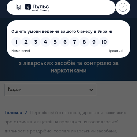
Пошук
Державна служба України
з лікарських засобів та контролю за
наркотиками
Розділи
Головна
/
Перелік суб’єктів господарювання, заяви яких
про отримання ліцензії на провадження господарської
діяльності з роздрібної торгівлі лікарськими засобами,