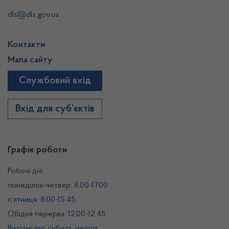
dls@dls.gov.ua
Контакти
Мапа сайту
Службовий вхід
Вхід для суб’єктів
Графік роботи
Робочі дні:
понеділок-четвер: 8.00-17.00
п’ятниця: 8.00-15.45
Обідня перерва: 12.00-12.45
Вихідні дні: субота, неділя