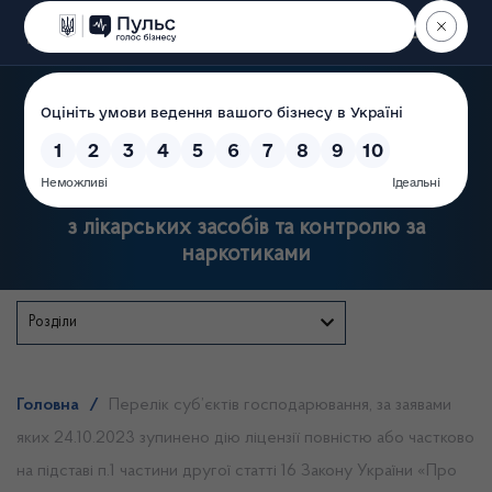
Пошук
Державна служба України
з лікарських засобів та контролю за
наркотиками
Розділи
Головна
/
Перелік суб’єктів господарювання, за заявами
яких 24.10.2023 зупинено дію ліцензії повністю або частково
на підставі п.1 частини другої статті 16 Закону України «Про