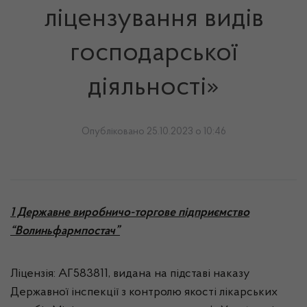
ліцензування видів
господарської
діяльності»
Опубліковано 25.10.2023 о 10:46
1 Державне виробничо-торгове підприємство
“Волиньфармпостач”
Ліцензія: АГ583811, видана на підставі наказу
Державної інспекції з контролю якості лікарських