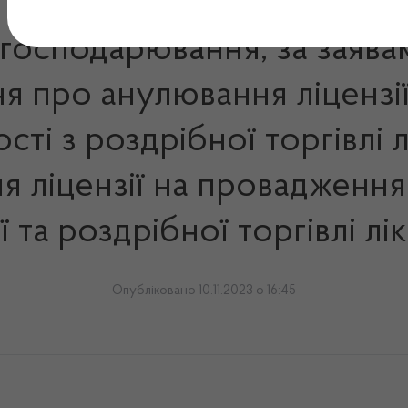
 господарювання, за заява
я про анулювання ліцензі
сті з роздрібної торгівлі
я ліцензії на провадження
ї та роздрібної торгівлі 
Опубліковано 10.11.2023 о 16:45