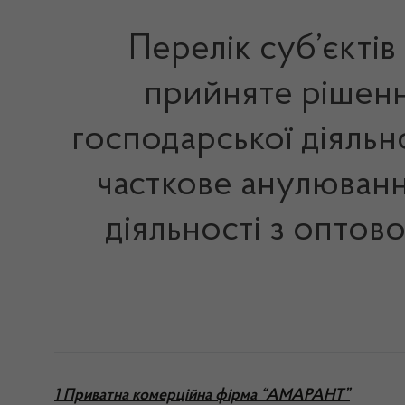
Перелік суб’єктів
прийняте рішенн
господарської діяльно
часткове анулюванн
діяльності з оптово
1 Приватна комерційна фірма “АМАРАНТ”