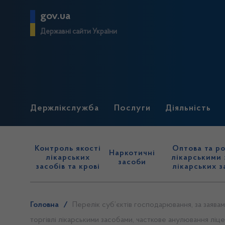
gov.ua
Державні сайти України
Держлікслужба
Послуги
Діяльність
Контроль якості
Оптова та ро
Наркотичні
лікарських
лікарськими 
засоби
засобів та крові
лікарських з
Головна
/
Перелік суб’єктів господарювання, за заява
торгівлі лікарськими засобами, часткове анулювання ліце