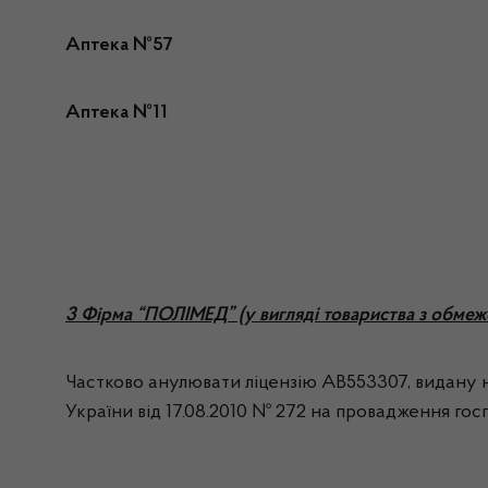
Аптека №57
Аптека №11
3 Фірма “ПОЛІМЕД” (у вигляді товариства з обмеж
Частково анулювати ліцензію АВ553307, видану на
України від 17.08.2010 № 272 на провадження госпо