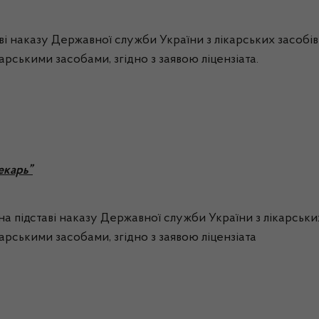
і наказу Державної служби України з лікарських засобів
карськими засобами, згідно з заявою ліцензіата.
екарь”
а підставі наказу Державної служби України з лікарських
ікарськими засобами, згідно з заявою ліцензіата