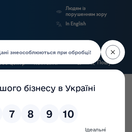
Людям із
порушенням зору
In English
и
Пошук
рес-центр
Контакти
Антикорупційний
ьких
Ринковий
Державні
портал
а
нагляд
реєстри
Держлікслужби
ровадження господарської діяльності з роздрібної
оздрібної торгівлі лікарськими засобами