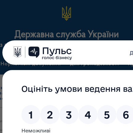
Державна служба України
з лікарських засобів та контролю за наркотикам
Нормативні документи
Для громадськості
П
Ліцензування
здрібна торгівля
Державний
виробництва лікарс
засобами, імпорт
нагляд
засобів, крові т
асобів (крім АФІ)
(контроль)
сертифікація
ми яких 09.11.2023 прийняте рішення про анулювання ліцензії на п
нзії на провадження виду господарської діяльності з оптової та р