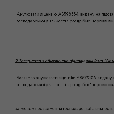
Анулювати ліцензію АВ598554, видану на підстав
господарської діяльності з роздрібної торгівлі лі
2 Товариство з обмеженою відповідальністю “Апт
Частково анулювати ліцензію АВ579106, видану н
господарської діяльності з роздрібної торгівлі л
за місцем провадження господарської діяльності: