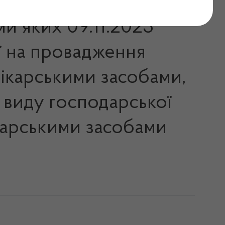
ми яких 09.11.2023
ї на провадження
 лікарськими засобами,
 виду господарської
лікарськими засобами