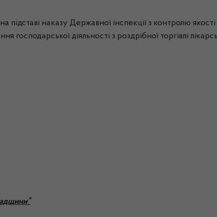
а підставі наказу Державної інспекції з контролю якості
ня господарської діяльності з роздрібної торгівлі лікарс
радщини”