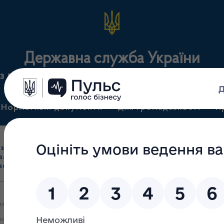
Державна служба України
з лікарських засобів та контролю за наркотикам
Нормативні документи
Для громадськості
П
Ліцензування
здрібна торгівля
Державний
виробництва лікарс
засобами, імпорт
нагляд
засобів, крові т
асобів (крім АФІ)
(контроль)
сертифікація
и яких 21.11.2023 прийняте рішення про анулювання ліцензії на п
нзії на провадження виду господарської діяльності з оптової та р