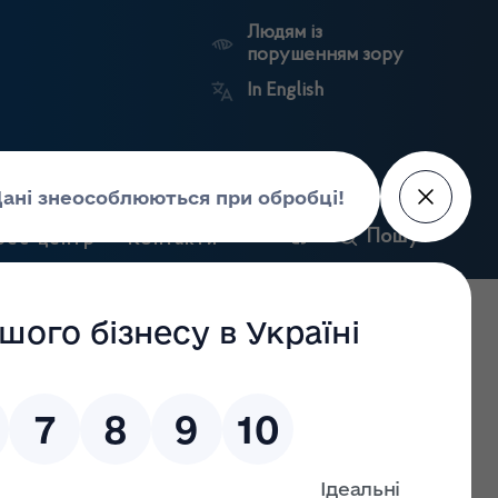
Людям із
порушенням зору
In English
и
Пошук
рес-центр
Контакти
Антикорупційний
ьких
Ринковий
Державні
портал
а
нагляд
реєстри
Держлікслужби
ровадження господарської діяльності з роздрібної
оздрібної торгівлі лікарськими засобами