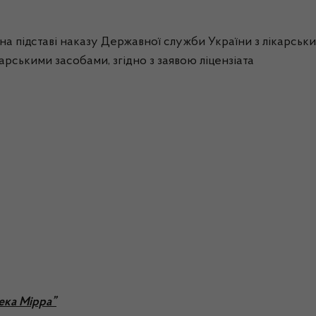
а підставі наказу Державної служби України з лікарських
ікарськими засобами, згідно з заявою ліцензіата
ека Мірра”