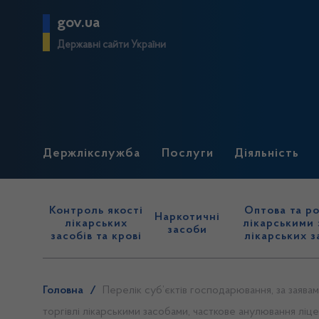
gov.ua
Державні сайти України
Держлікслужба
Послуги
Діяльність
Контроль якості
Оптова та ро
Наркотичні
лікарських
лікарськими 
засоби
засобів та крові
лікарських з
Головна
/
Перелік суб’єктів господарювання, за заявам
торгівлі лікарськими засобами, часткове анулювання ліце