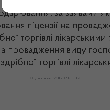
подарювання, за заявами як
вання ліцензії на провадж
ібної торгівлі лікарськими
на провадження виду госпо
оздрібної торгівлі лікарсь
Опубліковано 22.11.2023 о 15:04