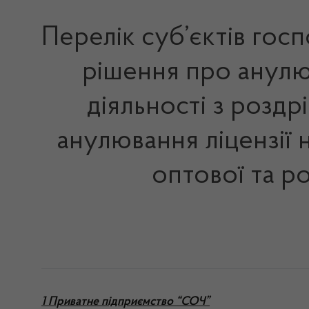
Перелік суб’єктів гос
рішення про анулю
діяльності з роздр
анулювання ліцензії 
оптової та р
1 Приватне підприємство “СОЧ”