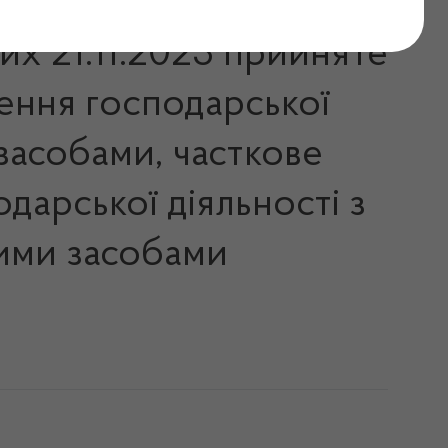
их 21.11.2023 прийняте
ення господарської
 засобами, часткове
дарської діяльності з
кими засобами