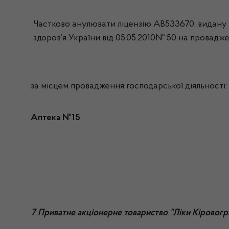
Частково анулювати ліцензію АВ533670, видану н
здоров’я України від 05.05.2010№ 50 на проваджен
за місцем провадження господарської діяльності:
Аптека №15
7 Приватне акціонерне товариство “Ліки Кіровог