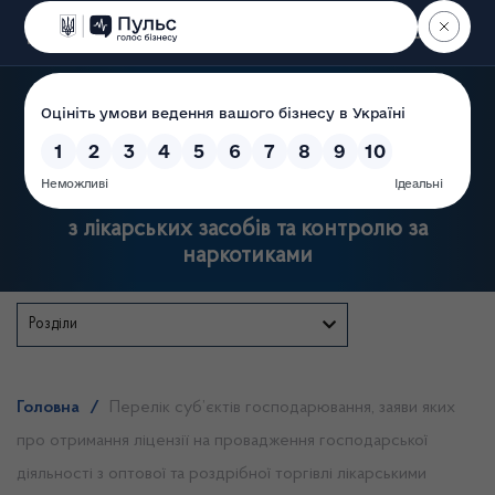
Пошук
Державна служба України
з лікарських засобів та контролю за
наркотиками
Розділи
Головна
/
Перелік суб’єктів господарювання, заяви яких
про отримання ліцензії на провадження господарської
діяльності з оптової та роздрібної торгівлі лікарськими