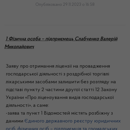
Опубліковано 29.11.2023 о 16:58
1 Фізична особа – підприємець Слабченко Валерій
Миколайович
Заяву про отримання ліцензії на провадження
господарської діяльності з роздрібної торгівлі
лікарськими засобами залишити без розгляду на
підставі пункту 2 частини другої статті 12 Закону
України «Про ліцензування видів господарської
діяльності», а саме:
-заява та пункт 1 Відомостей містять розбіжну з
даними
Єдиного державного реєстру юридичних
осіб, фізичних осіб – підприємців та громадських