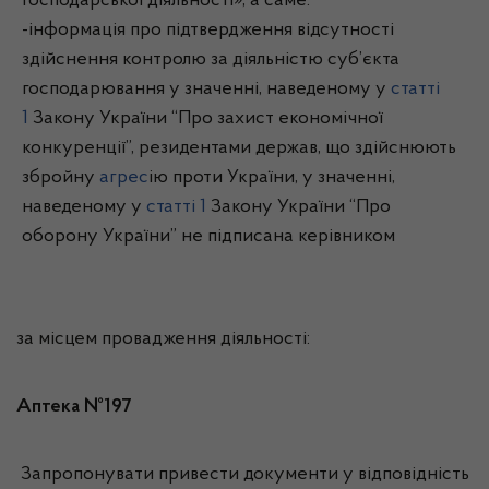
господарської діяльності», а саме:
-інформація про підтвердження відсутності
здійснення контролю за діяльністю суб’єкта
господарювання у значенні, наведеному у
статті
1
Закону України “Про захист економічної
конкуренції”, резидентами держав, що здійснюють
збройну
агрес
ію проти України, у значенні,
наведеному у
статті 1
Закону України “Про
оборону України” не підписана керівником
за місцем провадження діяльності:
Аптека №197
Запропонувати привести документи у відповідність