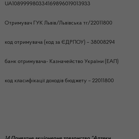
UA108999980334169896019013933
Отримувач ГУК Львiв/Львівська тг/22011800
код отримувача (код за ЄДРПОУ) – 38008294
банк отримувача- Казначейство України (ЕАП)
код класифікації доходів бюджету – 22011800
14 Приватне акціонерне товариство “Аптеки