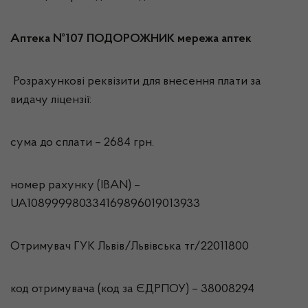
Аптека №107 ПОДОРОЖНИК мережа аптек
Розрахункові реквізити для внесення плати за
видачу ліцензії:
сума до сплати – 2684 грн.
номер рахунку (IBAN) –
UA108999980334169896019013933
Отримувач ГУК Львiв/Львівська тг/22011800
код отримувача (код за ЄДРПОУ) – 38008294