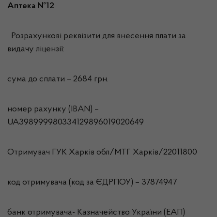
Аптека №12
Розрахункові реквізити для внесення плати за
видачу ліцензії:
сума до сплати – 2684 грн.
номер рахунку (IBAN) –
UA398999980334129896019020649
Отримувач ГУК Харків обл/МТГ Харкiв/22011800
код отримувача (код за ЄДРПОУ) – 37874947
банк отримувача- Казначейство України (ЕАП)