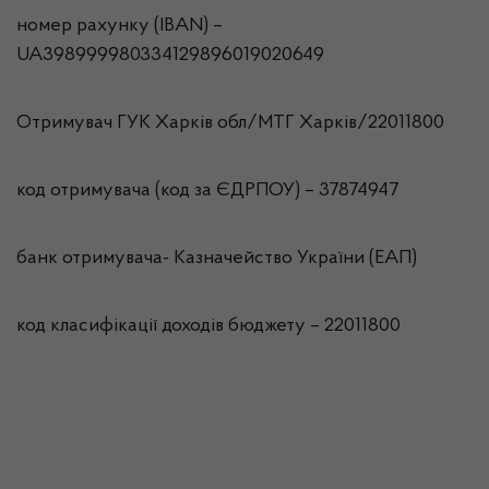
номер рахунку (IBAN) –
UA398999980334129896019020649
Отримувач ГУК Харків обл/МТГ Харкiв/22011800
код отримувача (код за ЄДРПОУ) – 37874947
банк отримувача- Казначейство України (ЕАП)
код класифікації доходів бюджету – 22011800