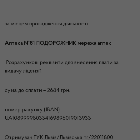
за місцем провадження діяльності:
Аптека №81 ПОДОРОЖНИК мережа аптек
Розрахункові реквізити для внесення плати за
видачу ліцензії:
сума до сплати – 2684 грн.
номер рахунку (IBAN) –
UA108999980334169896019013933
Отримувач ГУК Львiв/Львівська тг/22011800