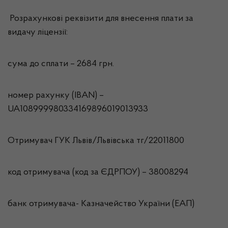
Розрахункові реквізити для внесення плати за
видачу ліцензії:
сума до сплати – 2684 грн.
номер рахунку (IBAN) –
UA108999980334169896019013933
Отримувач ГУК Львiв/Львівська тг/22011800
код отримувача (код за ЄДРПОУ) – 38008294
банк отримувача- Казначейство України (ЕАП)