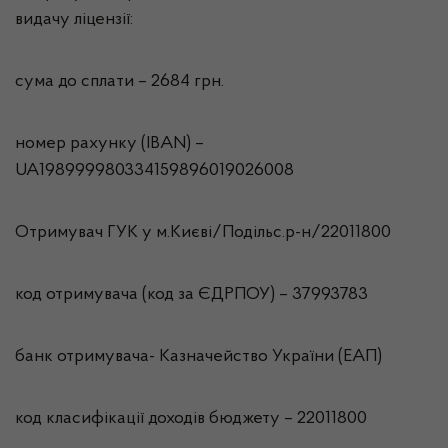
видачу ліцензії:
сума до сплати – 2684 грн.
номер рахунку (IBAN) –
UA198999980334159896019026008
Отримувач ГУК у м.Києві/Подільс.р-н/22011800
код отримувача (код за ЄДРПОУ) – 37993783
банк отримувача- Казначейство України (ЕАП)
код класифікації доходів бюджету – 22011800