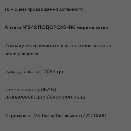
за місцем провадження діяльності:
Аптека №242 ПОДОРОЖНИК мережа аптек
Розрахункові реквізити для внесення плати за
видачу ліцензії:
сума до сплати – 2684 грн.
номер рахунку (IBAN) –
UA108999980334169896019013933
Отримувач ГУК Львiв/Львівська тг/22011800