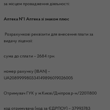
за місцем провадження діяльності:
Аптека №1 Аптека зі знаком плюс
Розрахункові реквізити для внесення плати за
видачу ліцензії:
сума до сплати – 2684 грн.
номер рахунку (IBAN) –
UA208999980334149896019026005
Отримувач ГУК у м.Києві/Дніпров.р-н/22011800
код отримувача (код за ЄДРПОУ) – 37993783