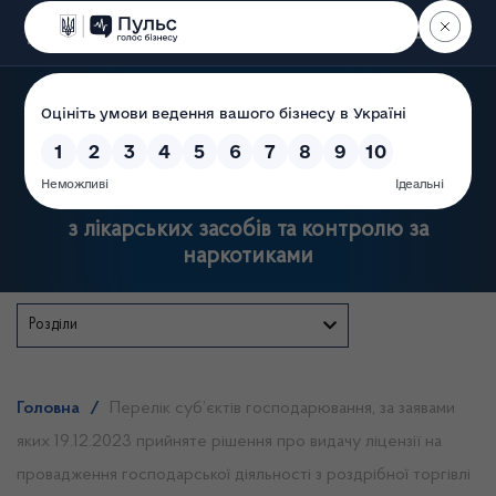
Пошук
Державна служба України
з лікарських засобів та контролю за
наркотиками
Розділи
Головна
/
Перелік суб’єктів господарювання, за заявами
яких 19.12.2023 прийняте рішення про видачу ліцензії на
провадження господарської діяльності з роздрібної торгівлі