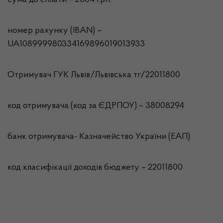
сума до сплати – 2684 грн.
номер рахунку (IBAN) –
UA108999980334169896019013933
Отримувач ГУК Львiв/Львівська тг/22011800
код отримувача (код за ЄДРПОУ) – 38008294
банк отримувача- Казначейство України (ЕАП)
код класифікації доходів бюджету – 22011800