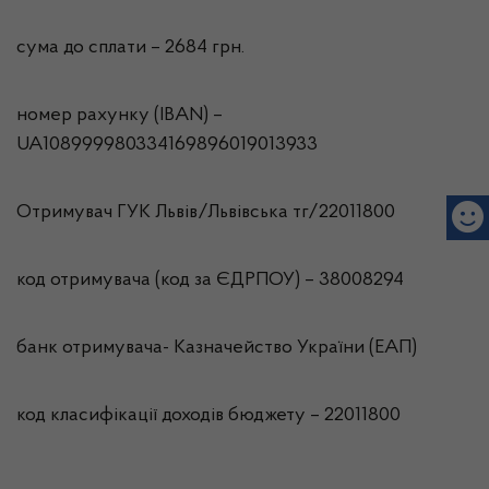
сума до сплати – 2684 грн.
номер рахунку (IBAN) –
UA108999980334169896019013933
Отримувач ГУК Львiв/Львівська тг/22011800
код отримувача (код за ЄДРПОУ) – 38008294
банк отримувача- Казначейство України (ЕАП)
код класифікації доходів бюджету – 22011800