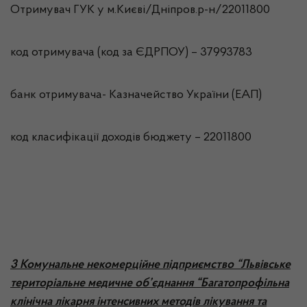
Отримувач ГУК у м.Києві/Дніпров.р-н/22011800
код отримувача (код за ЄДРПОУ) – 37993783
банк отримувача- Казначейство України (ЕАП)
код класифікації доходів бюджету – 22011800
3 Комунальне некомерційне підприємство “Львівське
територіальне медичне об’єднання “Багатопрофільна
клінічна лікарня інтенсивних методів лікування та