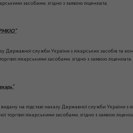
карськими засобами, згідно з заявою ліцензіата.
ФАРМКЮ”
азу Державної служби України з лікарських засобів та ко
оргівлі лікарськими засобами, згідно з заявою ліцензіата.
екарь”
видану на підставі наказу Державної служби України з лі
ї торгівлі лікарськими засобами, згідно з заявою ліцензі