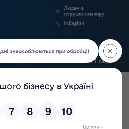
Людям із
порушенням зору
In English
и
Пошук
рес-центр
Контакти
Антикорупційний
ьких
Ринковий
Державні
портал
а
нагляд
реєстри
Держлікслужби
ровадження господарської діяльності з оптової та
оздрібної торгівлі лікарськими засобами