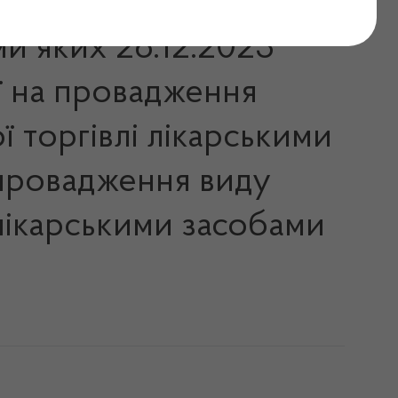
ми яких 26.12.2023
ї на провадження
ї торгівлі лікарськими
 провадження виду
 лікарськими засобами