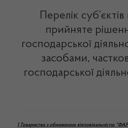
Перелік суб’єктів
прийняте рішенн
господарської діяльно
засобами, частко
господарської діяльн
1 Товариство з обмеженою відповідальністю “ФА