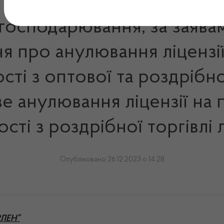
 господарювання, за заява
я про анулювання ліцензі
сті з оптової та роздрібно
ве анулювання ліцензії на
ості з роздрібної торгівлі
Опубліковано 26.12.2023 о 14:28
РЛЕН”