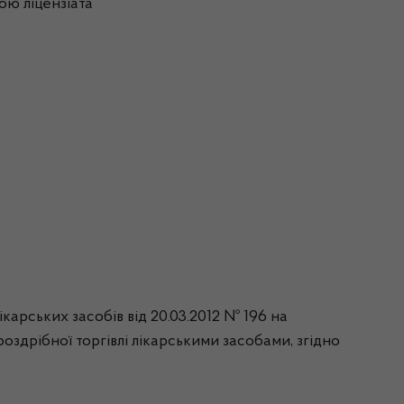
вою ліцензіата
карських засобів від 20.03.2012 № 196 на
оздрібної торгівлі лікарськими засобами, згідно