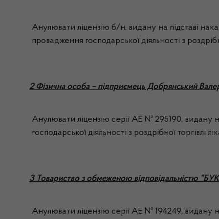
Анулювати ліцензію б/н, видану на підставі нака
провадження господарської діяльності з роздрібно
2 Фізична особа – підприємець Добрянський Вале
Анулювати ліцензію серії АЕ № 295190, видану на
господарської діяльності з роздрібної торгівлі лі
3 Товариство з обмеженою відповідальністю “БУК
Анулювати ліцензію серії АЕ № 194249, видану н