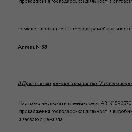
провадження господарської діяльності з оптової т
за місцем провадження господарської діяльності:
Аптека №53
8 Приватне акціонерне товариство “Аптечна мере
Частково анулювати ліцензію серії АВ № 598570, 
провадження господарської діяльності з виробниц
з заявою ліцензіата