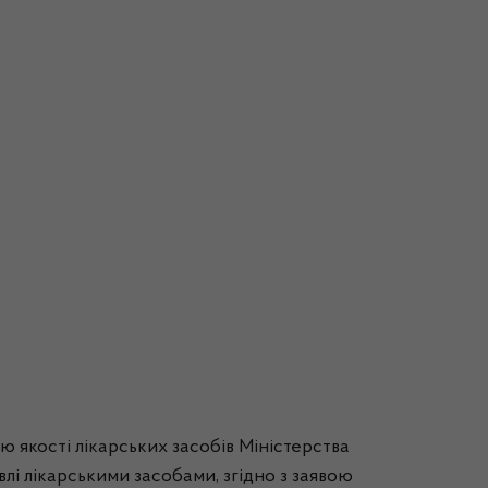
ю якості лікарських засобів Міністерства
влі лікарськими засобами, згідно з заявою