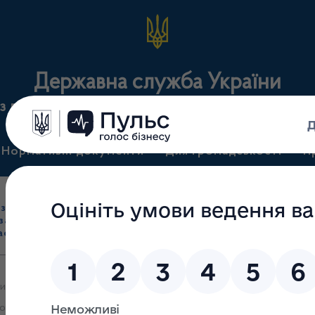
Державна служба України
з лікарських засобів та контролю за наркотикам
Нормативні документи
Для громадськості
П
Ліцензування
здрібна торгівля
Державний
виробництва лікарс
засобами, імпорт
нагляд
засобів, крові т
асобів (крім АФІ)
(контроль)
сертифікація
ми яких 26.12.2023 прийняте рішення про анулювання ліцензії на п
ювання ліцензії на провадження виду господарської діяльності з р