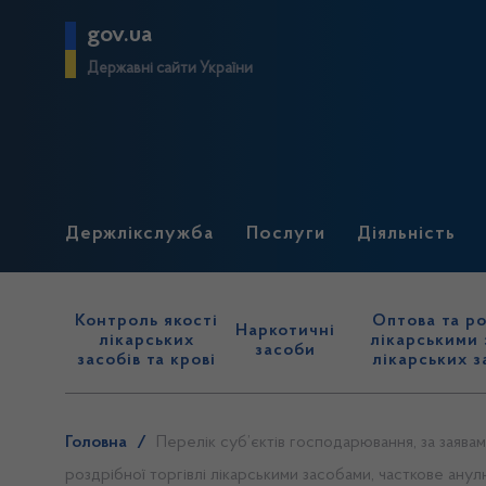
gov.ua
Державні сайти України
Держлікслужба
Послуги
Діяльність
Контроль якості
Оптова та ро
Наркотичні
лікарських
лікарськими 
засоби
засобів та крові
лікарських з
Головна
/
Перелік суб’єктів господарювання, за заява
роздрібної торгівлі лікарськими засобами, часткове анул