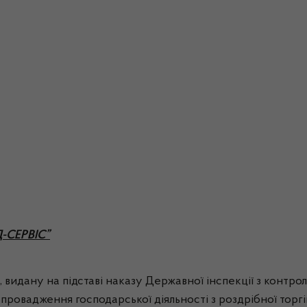
Д-СЕРВІС”
видану на підставі наказу Державної інспекції з контрол
 провадження господарської діяльності з роздрібної торгі