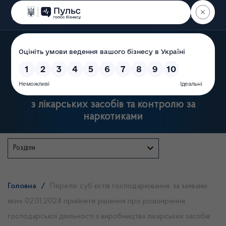
Пошук
Державна служба України
з лікарських засобів та контролю за
наркотиками
Розділи
Головна
/
Перелік суб’єктів господарювання, за заявами
яких 02.01.2024 прийняте рішення про розширення
господарської діяльності з виробництва лікарських засобів