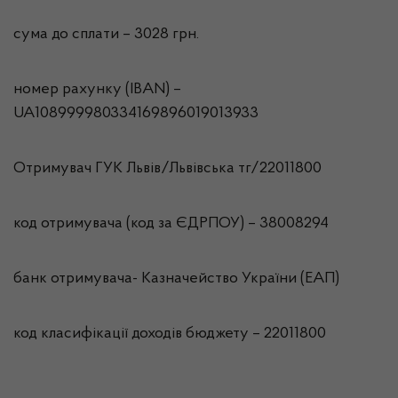
сума до сплати – 3028 грн.
номер рахунку (IBAN) –
UA108999980334169896019013933
Отримувач ГУК Львiв/Львівська тг/22011800
код отримувача (код за ЄДРПОУ) – 38008294
банк отримувача- Казначейство України (ЕАП)
код класифікації доходів бюджету – 22011800