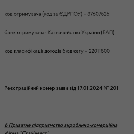
код отримувача (код за ЄДРПОУ) – 37607526
банк отримувача- Казначейство України (ЕАП)
код класифікації доходів бюджету – 22011800
Реєстраційний номер заяви від 17.01.2024 № 201
6 Приватне підприємство виробничо-комерційна
фірма “Скайінвест”