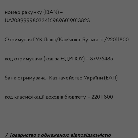
номер рахунку (IBAN) –
UA708999980334169896019013823
Отримувач ГУК Львiв/Кам’янка-Бузька тг/22011800
код отримувача (код за ЄДРПОУ) – 37976485
банк отримувача- Казначейство України (ЕАП)
код класифікації доходів бюджету – 22011800
7 Товариство з обмеженою відповідальністю