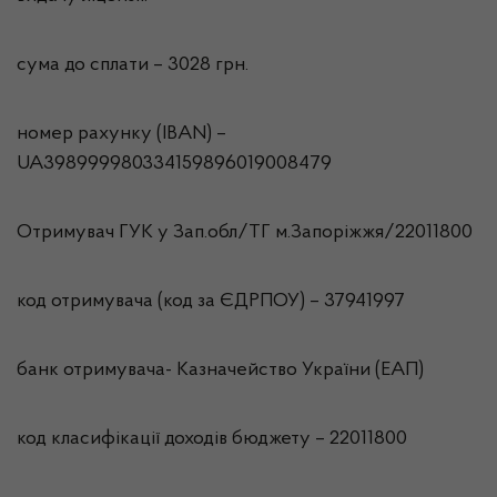
сума до сплати – 3028 грн.
номер рахунку (IBAN) –
UA398999980334159896019008479
Отримувач ГУК у Зап.обл/ТГ м.Запорiжжя/22011800
код отримувача (код за ЄДРПОУ) – 37941997
банк отримувача- Казначейство України (ЕАП)
код класифікації доходів бюджету – 22011800