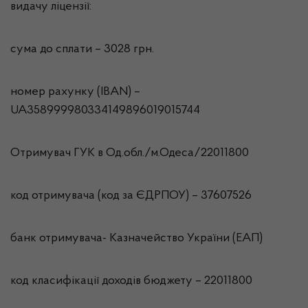
видачу ліцензії:
сума до сплати – 3028 грн.
номер рахунку (IBAN) –
UA358999980334149896019015744
Отримувач ГУК в Од.обл./м.Одеса/22011800
код отримувача (код за ЄДРПОУ) – 37607526
банк отримувача- Казначейство України (ЕАП)
код класифікації доходів бюджету – 22011800