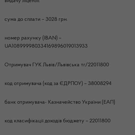
видачу ліцензії:
сума до сплати – 3028 грн.
номер рахунку (IBAN) –
UA108999980334169896019013933
Отримувач ГУК Львiв/Львівська тг/22011800
код отримувача (код за ЄДРПОУ) – 38008294
банк отримувача- Казначейство України (ЕАП)
код класифікації доходів бюджету – 22011800