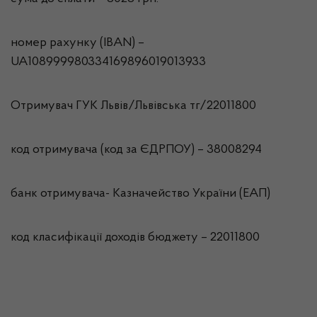
номер рахунку (IBAN) –
UA108999980334169896019013933
Отримувач ГУК Львiв/Львівська тг/22011800
код отримувача (код за ЄДРПОУ) – 38008294
банк отримувача- Казначейство України (ЕАП)
код класифікації доходів бюджету – 22011800