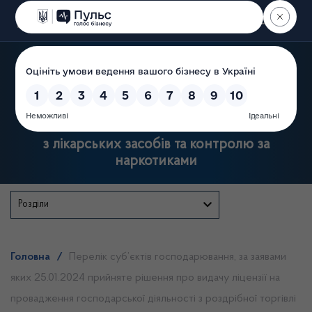
Пошук
Державна служба України
з лікарських засобів та контролю за
наркотиками
Розділи
Головна
/
Перелік суб’єктів господарювання, за заявами
яких 25.01.2024 прийняте рішення про видачу ліцензії на
провадження господарської діяльності з роздрібної торгівлі