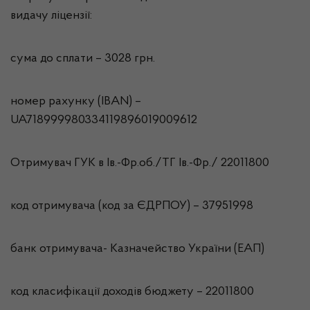
видачу ліцензії:
сума до сплати – 3028 грн.
номер рахунку (IBAN) –
UA718999980334119896019009612
Отримувач ГУК в Iв.-Фр.об./ТГ Ів.-Фр./ 22011800
код отримувача (код за ЄДРПОУ) – 37951998
банк отримувача- Казначейство України (ЕАП)
код класифікації доходів бюджету – 22011800