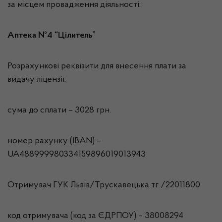
за місцем провадження діяльності:
Аптека №4 “Цілитель”
Розрахункові реквізити для внесення плати за
видачу ліцензії:
сума до сплати – 3028 грн.
номер рахунку (IBAN) –
UA488999980334159896019013943
Отримувач ГУК Львiв/Трускавецька тг /22011800
код отримувача (код за ЄДРПОУ) – 38008294