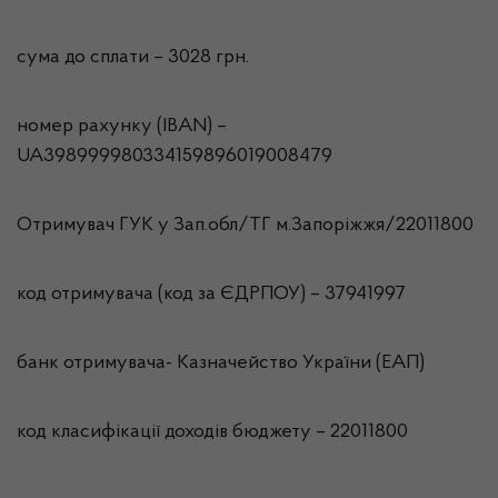
сума до сплати – 3028 грн.
номер рахунку (IBAN) –
UA398999980334159896019008479
Отримувач ГУК у Зап.обл/ТГ м.Запорiжжя/22011800
код отримувача (код за ЄДРПОУ) – 37941997
банк отримувача- Казначейство України (ЕАП)
код класифікації доходів бюджету – 22011800