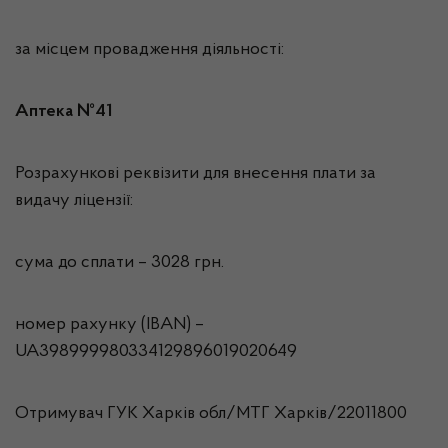
за місцем провадження діяльності:
Аптека №41
Розрахункові реквізити для внесення плати за
видачу ліцензії:
сума до сплати – 3028 грн.
номер рахунку (IBAN) –
UA398999980334129896019020649
Отримувач ГУК Харків обл/МТГ Харкiв/22011800