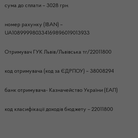
сума до сплати – 3028 грн.
номер рахунку (IBAN) –
UA108999980334169896019013933
Отримувач ГУК Львiв/Львівська тг/22011800
код отримувача (код за ЄДРПОУ) – 38008294
банк отримувача- Казначейство України (ЕАП)
код класифікації доходів бюджету – 22011800