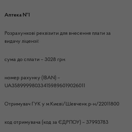
Аптека №1
Розрахункові реквізити для внесення плати за
видачу ліцензії:
сума до сплати – 3028 грн.
номер рахунку (IBAN) –
UA358999980334159896019026011
Отримувач ГУК у м.Києві/Шевченк.р-н/22011800
код отримувача (код за ЄДРПОУ) – 37993783