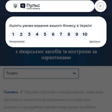
Пошук
Державна служба України
з лікарських засобів та контролю за
наркотиками
Розділи
Головна
/
Перелік суб’єктів господарювання, заяви яких
про видачу ліцензії на провадження господарської
діяльності з роздрібної торгівлі лікарськими засобами,